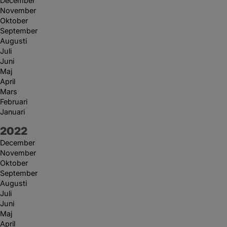
December
November
Oktober
September
Augusti
Juli
Juni
Maj
April
Mars
Februari
Januari
År:
2022
December
November
Oktober
September
Augusti
Juli
Juni
Maj
April