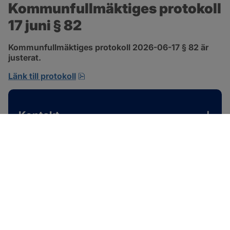
Kommunfullmäktiges protokoll 
17 juni § 82
Kommunfullmäktiges protokoll 2026-06-17 § 82 är 
justerat.
pdf, 585 kB, öppnas i nytt fönster.
Länk till protokoll
Kontakt