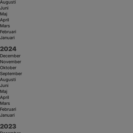
Augusti
Juni
Maj
April
Mars
Februari
Januari
År:
2024
December
November
Oktober
September
Augusti
Juni
Maj
April
Mars
Februari
Januari
År:
2023