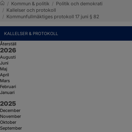
/
Kommun & politik
/
Politik och demokrati
/
Kallelser och protokoll
Sotenäs kommun
/
Kommunfullmäktiges protokoll 17 juni § 82
KALLELSER & PROTOKOLL
Återställ
År:
2026
Augusti
Juni
Maj
April
Mars
Februari
Januari
År:
2025
December
November
Oktober
September