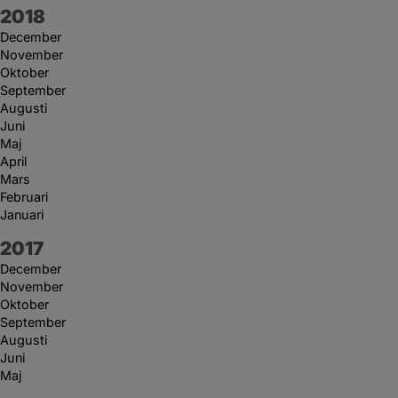
År:
2018
December
November
Oktober
September
Augusti
Juni
Maj
April
Mars
Februari
Januari
År:
2017
December
November
Oktober
September
Augusti
Juni
Maj