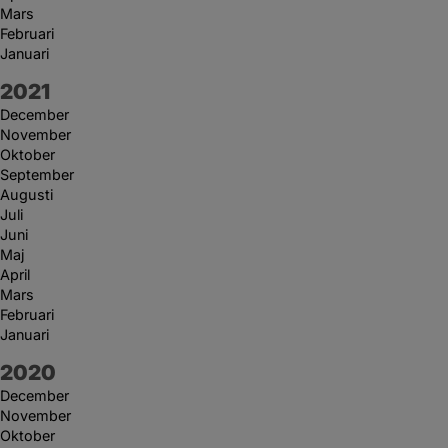
Mars
Februari
Januari
År:
2021
December
November
Oktober
September
Augusti
Juli
Juni
Maj
April
Mars
Februari
Januari
År:
2020
December
November
Oktober