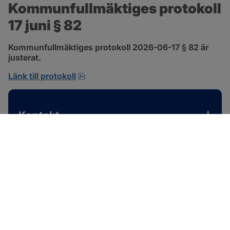
Kommunfullmäktiges protokoll 
17 juni § 82
Kommunfullmäktiges protokoll 2026-06-17 § 82 är 
justerat.
pdf, 585 kB, öppnas i nytt fönster.
Länk till protokoll
Kontakt