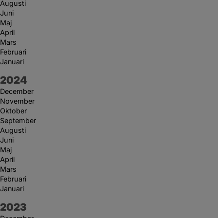
Augusti
Juni
Maj
April
Mars
Februari
Januari
År:
2024
December
November
Oktober
September
Augusti
Juni
Maj
April
Mars
Februari
Januari
År:
2023