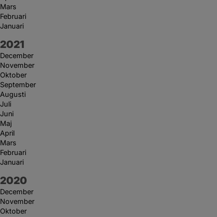
Mars
Februari
Januari
År:
2021
December
November
Oktober
September
Augusti
Juli
Juni
Maj
April
Mars
Februari
Januari
År:
2020
December
November
Oktober