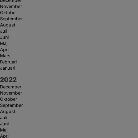
December
November
Oktober
September
Augusti
Juli
Juni
Maj
April
Mars
Februari
Januari
År:
2022
December
November
Oktober
September
Augusti
Juli
Juni
Maj
April