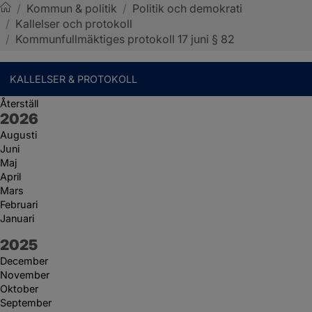
/
Kommun & politik
/
Politik och demokrati
/
Kallelser och protokoll
Sotenäs kommun
/
Kommunfullmäktiges protokoll 17 juni § 82
KALLELSER & PROTOKOLL
Återställ
År:
2026
Augusti
Juni
Maj
April
Mars
Februari
Januari
År:
2025
December
November
Oktober
September