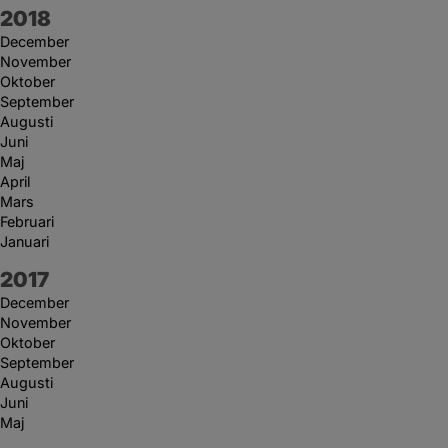
År:
2018
December
November
Oktober
September
Augusti
Juni
Maj
April
Mars
Februari
Januari
År:
2017
December
November
Oktober
September
Augusti
Juni
Maj