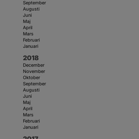
September
Augusti
Juni
Maj
April
Mars
Februari
Januari
År:
2018
December
November
Oktober
September
Augusti
Juni
Maj
April
Mars
Februari
Januari
År:
2017