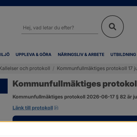
Sök
på
webbplatsen
ILJÖ
UPPLEVA & GÖRA
NÄRINGSLIV & ARBETE
UTBILDNING
Kallelser och protokoll
/
Kommunfullmäktiges protokoll 17 ju
Kommunfullmäktiges protokoll 
Kommunfullmäktiges protokoll 2026-06-17 § 82 är ju
pdf, 585 kB, öppnas i nytt fönster
Länk till protokoll
Kontakt