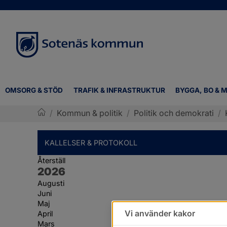
OMSORG & STÖD
TRAFIK & INFRASTRUKTUR
BYGGA, BO & M
/
Kommun & politik
/
Politik och demokrati
/
Sotenäs kommun
KALLELSER & PROTOKOLL
Återställ
År:
2026
Augusti
Juni
Maj
Vi använder kakor
April
Mars