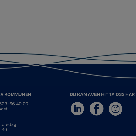
TA KOMMUNEN
DU KAN ÄVEN HITTA OSS HÄR
0523-66 40 00
post
:
 torsdag
6:30