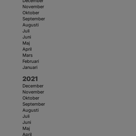
December
November
Oktober
September
Augusti
Juli
Juni
Maj
April
Mars
Februari
Januari
År:
2021
December
November
Oktober
September
Augusti
Juli
Juni
Maj
April