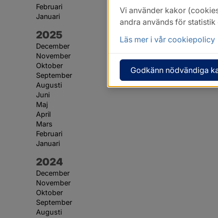
Februari
Vi använder kakor (cookies
Januari
andra används för statisti
År:
2025
Läs mer i vår cookiepolicy
December
November
Oktober
Godkänn nödvändiga k
September
Augusti
Juni
Maj
April
Mars
Februari
Januari
År:
2024
December
November
Oktober
September
Augusti