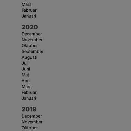
Mars
Februari
Januari
År:
2020
December
November
Oktober
September
Augusti
Juli
Juni
Maj
April
Mars
Februari
Januari
År:
2019
December
November
Oktober