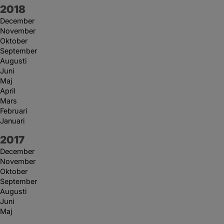
År:
2018
December
November
Oktober
September
Augusti
Juni
Maj
April
Mars
Februari
Januari
År:
2017
December
November
Oktober
September
Augusti
Juni
Maj