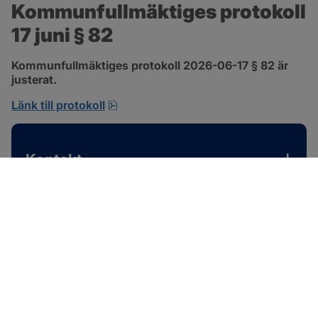
Kommunfullmäktiges protokoll 
17 juni § 82
Kommunfullmäktiges protokoll 2026-06-17 § 82 är 
justerat.
pdf, 585 kB, öppnas i nytt fönster.
Länk till protokoll
Kontakt