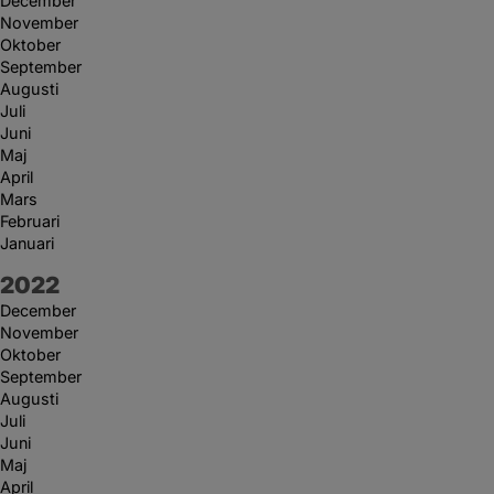
December
November
Oktober
September
Augusti
Juli
Juni
Maj
April
Mars
Februari
Januari
År:
2022
December
November
Oktober
September
Augusti
Juli
Juni
Maj
April