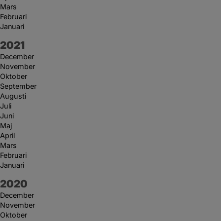
Mars
Februari
Januari
År:
2021
December
November
Oktober
September
Augusti
Juli
Juni
Maj
April
Mars
Februari
Januari
År:
2020
December
November
Oktober