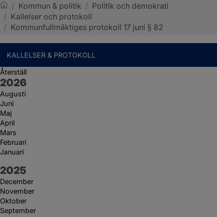
/
Kommun & politik
/
Politik och demokrati
/
Kallelser och protokoll
Sotenäs kommun
/
Kommunfullmäktiges protokoll 17 juni § 82
KALLELSER & PROTOKOLL
Återställ
År:
2026
Augusti
Juni
Maj
April
Mars
Februari
Januari
År:
2025
December
November
Oktober
September