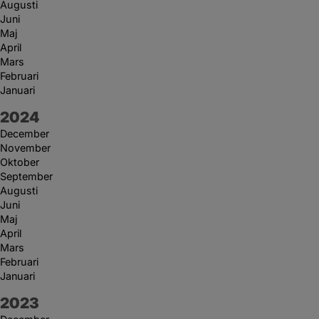
Augusti
Juni
Maj
April
Mars
Februari
Januari
År:
2024
December
November
Oktober
September
Augusti
Juni
Maj
April
Mars
Februari
Januari
År:
2023