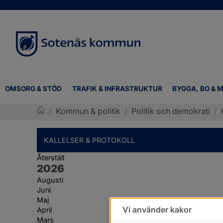
OMSORG & STÖD
TRAFIK & INFRASTRUKTUR
BYGGA, BO & M
/
Kommun & politik
/
Politik och demokrati
/
Sotenäs kommun
KALLELSER & PROTOKOLL
Återställ
År:
2026
Augusti
Juni
Maj
Vi använder kakor
April
Mars