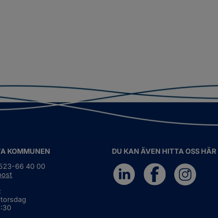
TA KOMMUNEN
DU KAN ÄVEN HITTA OSS HÄR
0523-66 40 00
post
:
 torsdag
6:30