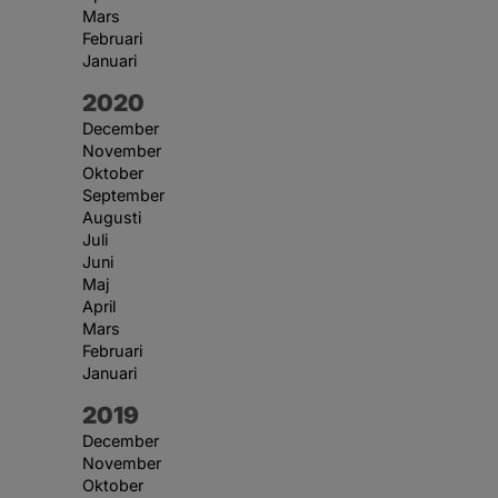
Mars
Februari
Januari
År:
2020
December
November
Oktober
September
Augusti
Juli
Juni
Maj
April
Mars
Februari
Januari
År:
2019
December
November
Oktober