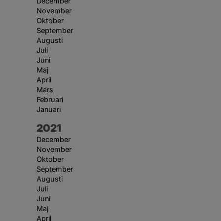
December
November
Oktober
September
Augusti
Juli
Juni
Maj
April
Mars
Februari
Januari
År:
2021
December
November
Oktober
September
Augusti
Juli
Juni
Maj
April