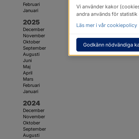
Februari
Vi använder kakor (cookies
Januari
andra används för statisti
År:
2025
Läs mer i vår cookiepolicy
December
November
Oktober
Godkänn nödvändiga k
September
Augusti
Juni
Maj
April
Mars
Februari
Januari
År:
2024
December
November
Oktober
September
Augusti