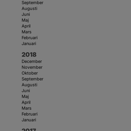
September
Augusti
Juni
Maj
April
Mars
Februari
Januari
År:
2018
December
November
Oktober
September
Augusti
Juni
Maj
April
Mars
Februari
Januari
År:
2017