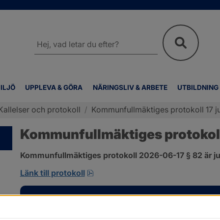
Sök
på
webbplatsen
ILJÖ
UPPLEVA & GÖRA
NÄRINGSLIV & ARBETE
UTBILDNING
Kallelser och protokoll
/
Kommunfullmäktiges protokoll 17 ju
Kommunfullmäktiges protokoll 
Kommunfullmäktiges protokoll 2026-06-17 § 82 är ju
pdf, 585 kB, öppnas i nytt fönster
Länk till protokoll
Kontakt