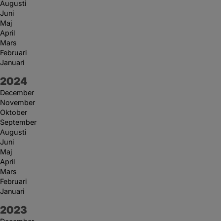
Augusti
Juni
Maj
April
Mars
Februari
Januari
År:
2024
December
November
Oktober
September
Augusti
Juni
Maj
April
Mars
Februari
Januari
År:
2023