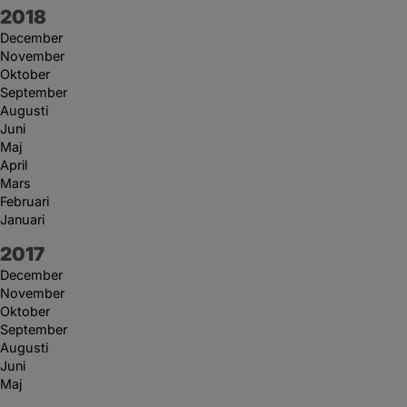
År:
2018
December
November
Oktober
September
Augusti
Juni
Maj
April
Mars
Februari
Januari
År:
2017
December
November
Oktober
September
Augusti
Juni
Maj