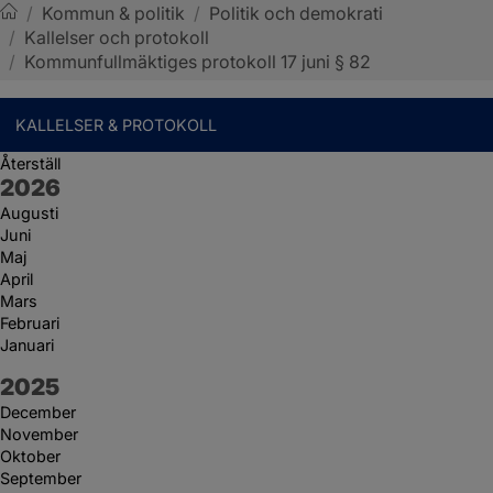
/
Kommun & politik
/
Politik och demokrati
/
Kallelser och protokoll
Sotenäs kommun
/
Kommunfullmäktiges protokoll 17 juni § 82
KALLELSER & PROTOKOLL
Återställ
År:
2026
Augusti
Juni
Maj
April
Mars
Februari
Januari
År:
2025
December
November
Oktober
September