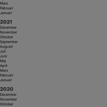
Mars
Februari
Januari
År:
2021
December
November
Oktober
September
Augusti
Juli
Juni
Maj
April
Mars
Februari
Januari
År:
2020
December
November
Oktober