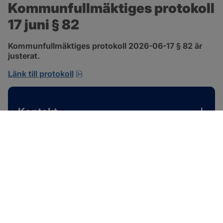
Kommunfullmäktiges protokoll 
17 juni § 82
Kommunfullmäktiges protokoll 2026-06-17 § 82 är 
justerat.
pdf, 585 kB, öppnas i nytt fönster.
Länk till protokoll
Kontakt