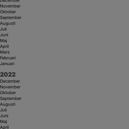
December
November
Oktober
September
Augusti
Juli
Juni
Maj
April
Mars
Februari
Januari
År:
2022
December
November
Oktober
September
Augusti
Juli
Juni
Maj
April