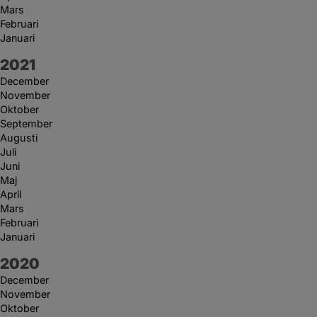
Mars
Februari
Januari
År:
2021
December
November
Oktober
September
Augusti
Juli
Juni
Maj
April
Mars
Februari
Januari
År:
2020
December
November
Oktober