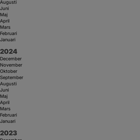
Augusti
Juni
Maj
April
Mars
Februari
Januari
År:
2024
December
November
Oktober
September
Augusti
Juni
Maj
April
Mars
Februari
Januari
År:
2023