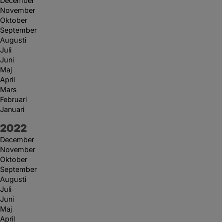
December
November
Oktober
September
Augusti
Juli
Juni
Maj
April
Mars
Februari
Januari
År:
2022
December
November
Oktober
September
Augusti
Juli
Juni
Maj
April