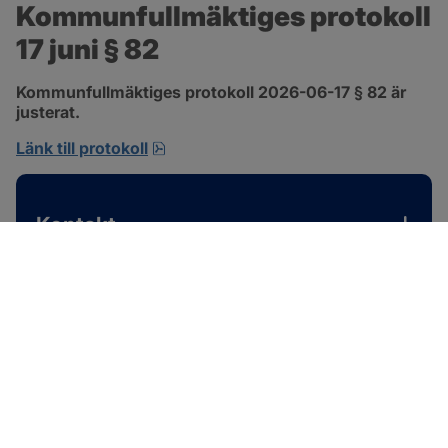
Kommunfullmäktiges protokoll 
17 juni § 82
Kommunfullmäktiges protokoll 2026-06-17 § 82 är 
justerat.
pdf, 585 kB, öppnas i nytt fönster.
Länk till protokoll
Kontakt