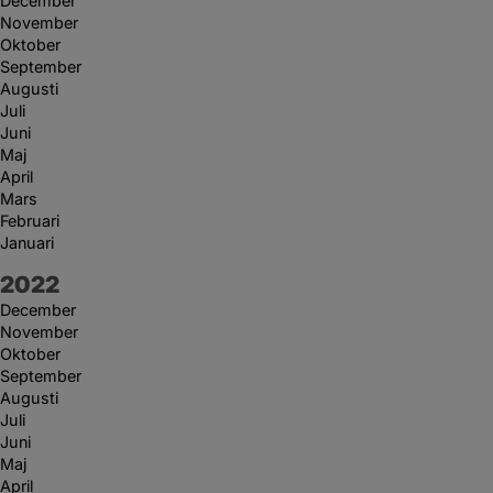
December
November
Oktober
September
Augusti
Juli
Juni
Maj
April
Mars
Februari
Januari
År:
2022
December
November
Oktober
September
Augusti
Juli
Juni
Maj
April