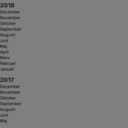
År:
2018
December
November
Oktober
September
Augusti
Juni
Maj
April
Mars
Februari
Januari
År:
2017
December
November
Oktober
September
Augusti
Juni
Maj