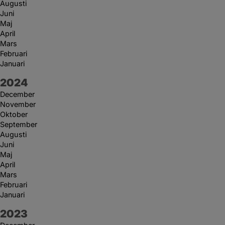
Augusti
Juni
Maj
April
Mars
Februari
Januari
År:
2024
December
November
Oktober
September
Augusti
Juni
Maj
April
Mars
Februari
Januari
År:
2023