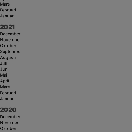
Mars
Februari
Januari
År:
2021
December
November
Oktober
September
Augusti
Juli
Juni
Maj
April
Mars
Februari
Januari
År:
2020
December
November
Oktober