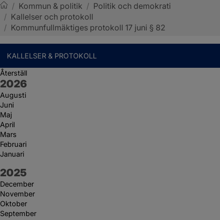
/
Kommun & politik
/
Politik och demokrati
/
Kallelser och protokoll
Sotenäs kommun
/
Kommunfullmäktiges protokoll 17 juni § 82
KALLELSER & PROTOKOLL
Återställ
År:
2026
Augusti
Juni
Maj
April
Mars
Februari
Januari
År:
2025
December
November
Oktober
September