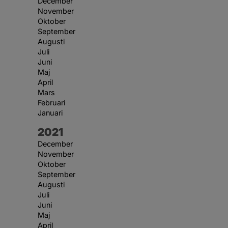
December
November
Oktober
September
Augusti
Juli
Juni
Maj
April
Mars
Februari
Januari
År:
2021
December
November
Oktober
September
Augusti
Juli
Juni
Maj
April