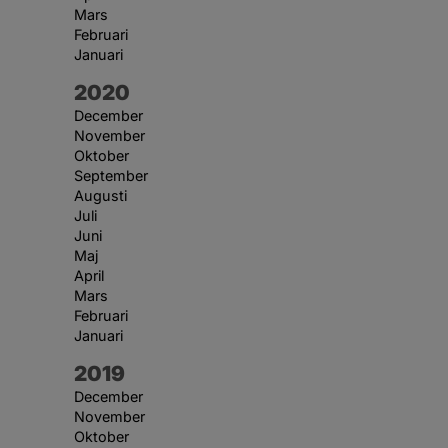
Mars
Februari
Januari
År:
2020
December
November
Oktober
September
Augusti
Juli
Juni
Maj
April
Mars
Februari
Januari
År:
2019
December
November
Oktober