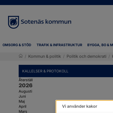
OMSORG & STÖD
TRAFIK & INFRASTRUKTUR
BYGGA, BO & M
/
Kommun & politik
/
Politik och demokrati
/
Sotenäs kommun
KALLELSER & PROTOKOLL
Återställ
År:
2026
Augusti
Juni
Maj
Vi använder kakor
April
Mars