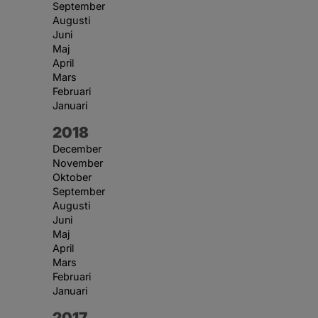
September
Augusti
Juni
Maj
April
Mars
Februari
Januari
År:
2018
December
November
Oktober
September
Augusti
Juni
Maj
April
Mars
Februari
Januari
År:
2017