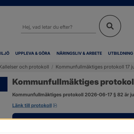
Sök
på
webbplatsen
ILJÖ
UPPLEVA & GÖRA
NÄRINGSLIV & ARBETE
UTBILDNING
Kallelser och protokoll
/
Kommunfullmäktiges protokoll 17 ju
Kommunfullmäktiges protokoll 
Kommunfullmäktiges protokoll 2026-06-17 § 82 är ju
pdf, 585 kB, öppnas i nytt fönster
Länk till protokoll
Kontakt