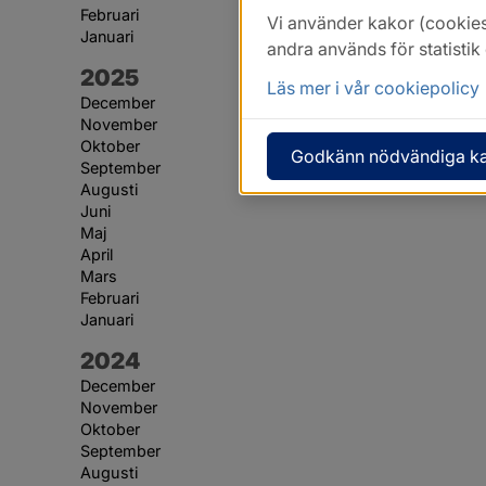
Februari
Vi använder kakor (cookies
Januari
andra används för statisti
År:
2025
Läs mer i vår cookiepolicy
December
November
Oktober
Godkänn nödvändiga k
September
Augusti
Juni
Maj
April
Mars
Februari
Januari
År:
2024
December
November
Oktober
September
Augusti