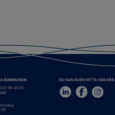
TA KOMMUNEN
DU KAN ÄVEN HITTA OSS HÄR
0523-66 40 00
post
:
 torsdag
6:30