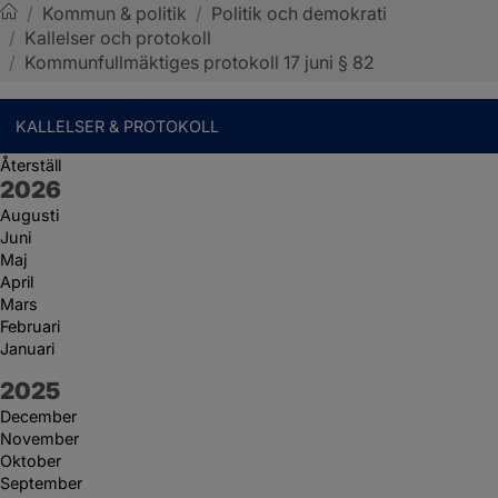
/
Kommun & politik
/
Politik och demokrati
/
Kallelser och protokoll
Sotenäs kommun
/
Kommunfullmäktiges protokoll 17 juni § 82
KALLELSER & PROTOKOLL
Återställ
År:
2026
Augusti
Juni
Maj
April
Mars
Februari
Januari
År:
2025
December
November
Oktober
September