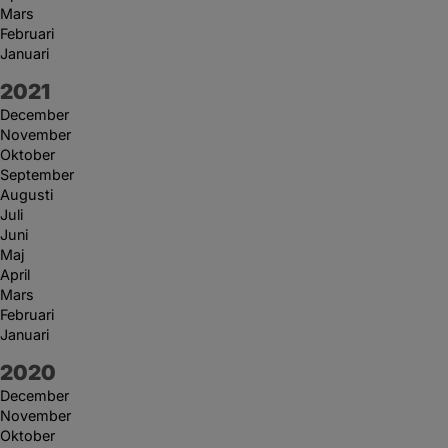
Mars
Februari
Januari
År:
2021
December
November
Oktober
September
Augusti
Juli
Juni
Maj
April
Mars
Februari
Januari
År:
2020
December
November
Oktober