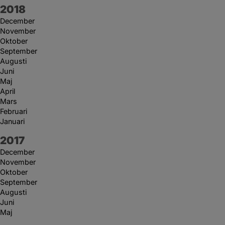
År:
2018
December
November
Oktober
September
Augusti
Juni
Maj
April
Mars
Februari
Januari
År:
2017
December
November
Oktober
September
Augusti
Juni
Maj