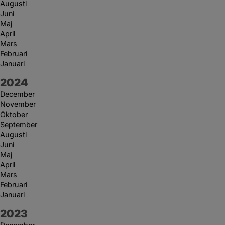
Augusti
Juni
Maj
April
Mars
Februari
Januari
År:
2024
December
November
Oktober
September
Augusti
Juni
Maj
April
Mars
Februari
Januari
År:
2023