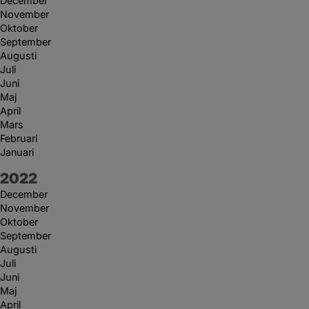
December
November
Oktober
September
Augusti
Juli
Juni
Maj
April
Mars
Februari
Januari
År:
2022
December
November
Oktober
September
Augusti
Juli
Juni
Maj
April