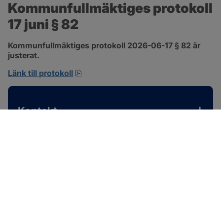
Kommunfullmäktiges protokoll 
17 juni § 82
Kommunfullmäktiges protokoll 2026-06-17 § 82 är 
justerat.
pdf, 585 kB, öppnas i nytt fönster.
Länk till protokoll
Kontakt