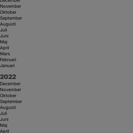
December
November
Oktober
September
Augusti
Juli
Juni
Maj
April
Mars
Februari
Januari
År:
2022
December
November
Oktober
September
Augusti
Juli
Juni
Maj
April