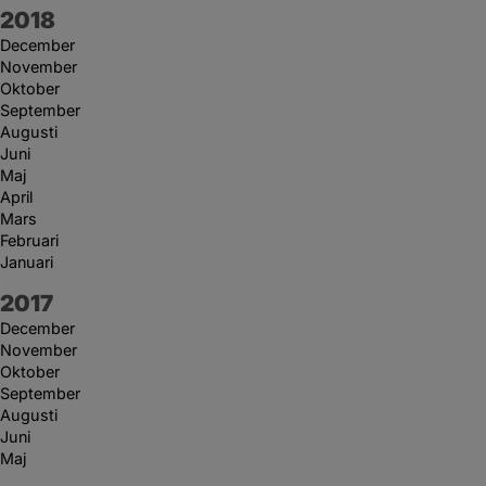
År:
2018
December
November
Oktober
September
Augusti
Juni
Maj
April
Mars
Februari
Januari
År:
2017
December
November
Oktober
September
Augusti
Juni
Maj