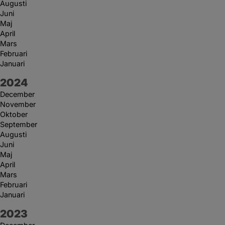
Augusti
Juni
Maj
April
Mars
Februari
Januari
År:
2024
December
November
Oktober
September
Augusti
Juni
Maj
April
Mars
Februari
Januari
År:
2023