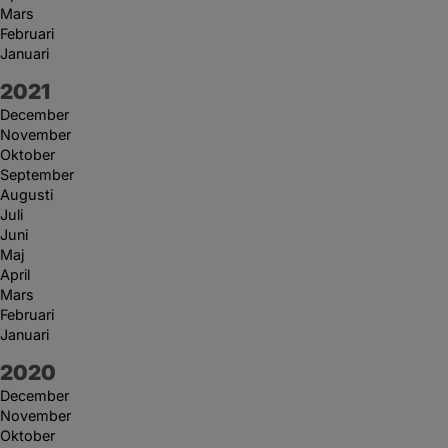
Mars
Februari
Januari
År:
2021
December
November
Oktober
September
Augusti
Juli
Juni
Maj
April
Mars
Februari
Januari
År:
2020
December
November
Oktober