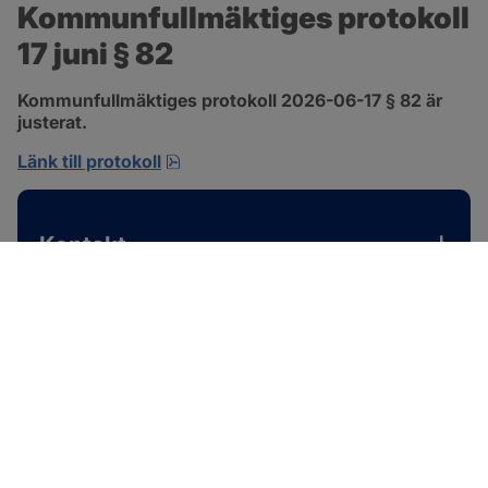
Kommunfullmäktiges protokoll 
17 juni § 82
Kommunfullmäktiges protokoll 2026-06-17 § 82 är 
justerat.
pdf, 585 kB, öppnas i nytt fönster.
Länk till protokoll
Kontakt