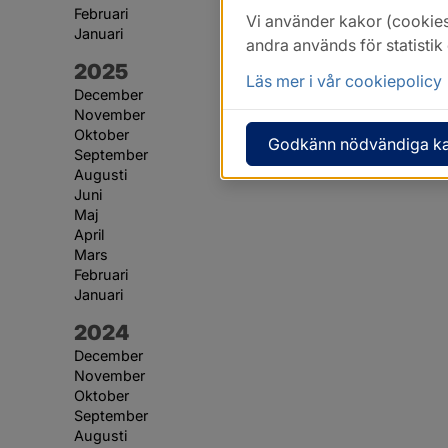
Februari
Vi använder kakor (cookies
Januari
andra används för statisti
År:
2025
Läs mer i vår cookiepolicy
December
November
Oktober
Godkänn nödvändiga k
September
Augusti
Juni
Maj
April
Mars
Februari
Januari
År:
2024
December
November
Oktober
September
Augusti