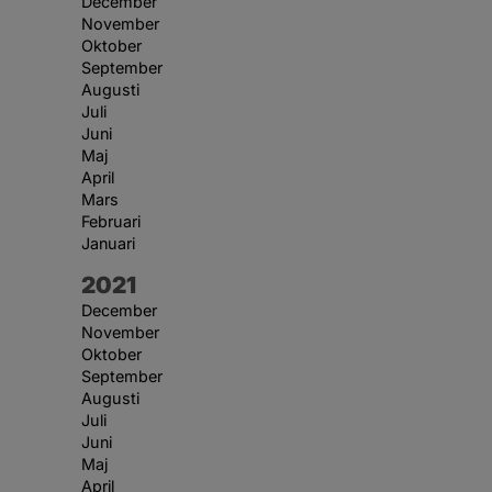
December
November
Oktober
September
Augusti
Juli
Juni
Maj
April
Mars
Februari
Januari
År:
2021
December
November
Oktober
September
Augusti
Juli
Juni
Maj
April