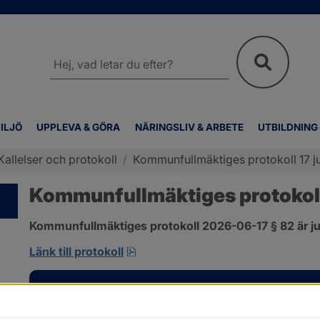
Sök
på
webbplatsen
ILJÖ
UPPLEVA & GÖRA
NÄRINGSLIV & ARBETE
UTBILDNING
Kallelser och protokoll
/
Kommunfullmäktiges protokoll 17 ju
Kommunfullmäktiges protokoll 
Kommunfullmäktiges protokoll 2026-06-17 § 82 är ju
pdf, 585 kB, öppnas i nytt fönster
Länk till protokoll
Kontakt