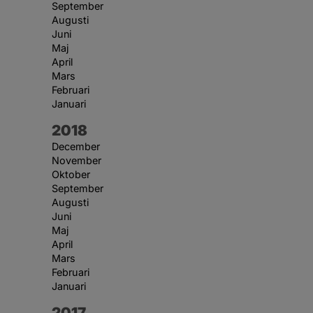
September
Augusti
Juni
Maj
April
Mars
Februari
Januari
År:
2018
December
November
Oktober
September
Augusti
Juni
Maj
April
Mars
Februari
Januari
År:
2017