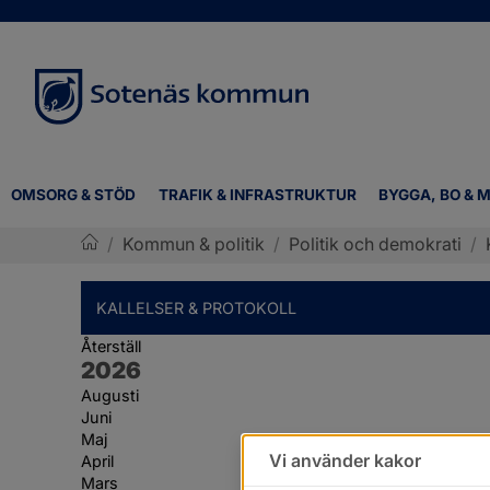
OMSORG & STÖD
TRAFIK & INFRASTRUKTUR
BYGGA, BO & M
/
Kommun & politik
/
Politik och demokrati
/
Sotenäs kommun
KALLELSER & PROTOKOLL
Återställ
År:
2026
Augusti
Juni
Maj
Vi använder kakor
April
Mars