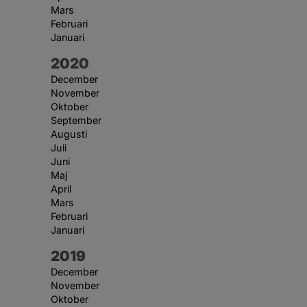
Mars
Februari
Januari
År:
2020
December
November
Oktober
September
Augusti
Juli
Juni
Maj
April
Mars
Februari
Januari
År:
2019
December
November
Oktober