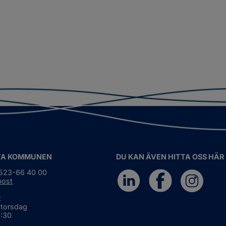
TA KOMMUNEN
DU KAN ÄVEN HITTA OSS HÄR
0523-66 40 00
post
:
 torsdag
6:30