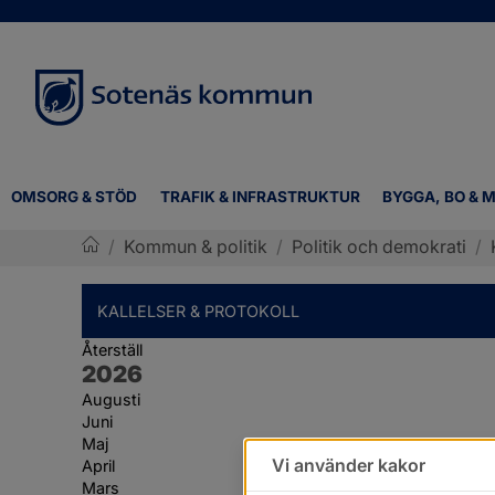
OMSORG & STÖD
TRAFIK & INFRASTRUKTUR
BYGGA, BO & M
/
Kommun & politik
/
Politik och demokrati
/
Sotenäs kommun
KALLELSER & PROTOKOLL
Återställ
År:
2026
Augusti
Juni
Maj
Vi använder kakor
April
Mars