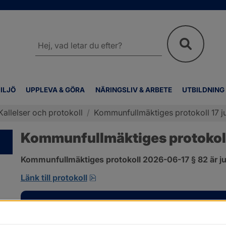
Sök
på
webbplatsen
ILJÖ
UPPLEVA & GÖRA
NÄRINGSLIV & ARBETE
UTBILDNING
Kallelser och protokoll
/
Kommunfullmäktiges protokoll 17 ju
Kommunfullmäktiges protokoll 
Kommunfullmäktiges protokoll 2026-06-17 § 82 är ju
pdf, 585 kB, öppnas i nytt fönster
Länk till protokoll
Kontakt