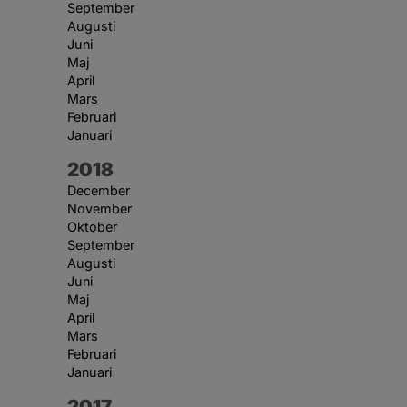
September
Augusti
Juni
Maj
April
Mars
Februari
Januari
År:
2018
December
November
Oktober
September
Augusti
Juni
Maj
April
Mars
Februari
Januari
År:
2017