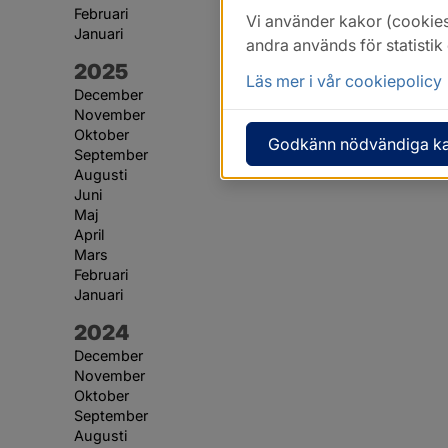
Februari
Vi använder kakor (cookies
Januari
andra används för statisti
År:
2025
Läs mer i vår cookiepolicy
December
November
Oktober
Godkänn nödvändiga k
September
Augusti
Juni
Maj
April
Mars
Februari
Januari
År:
2024
December
November
Oktober
September
Augusti