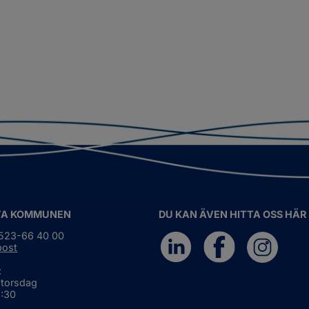
TA KOMMUNEN
DU KAN ÄVEN HITTA OSS HÄR
0523-66 40 00
post
:
 torsdag
6:30