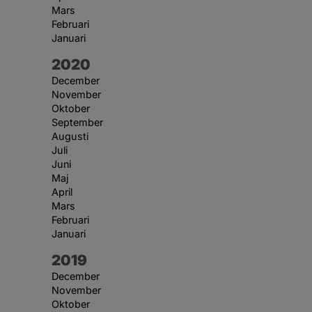
Mars
Februari
Januari
År:
2020
December
November
Oktober
September
Augusti
Juli
Juni
Maj
April
Mars
Februari
Januari
År:
2019
December
November
Oktober