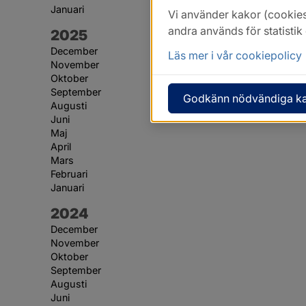
Januari
Vi använder kakor (cookies
andra används för statisti
År:
2025
December
Läs mer i vår cookiepolicy
November
Oktober
September
Godkänn nödvändiga k
Augusti
Juni
Maj
April
Mars
Februari
Januari
År:
2024
December
November
Oktober
September
Augusti
Juni