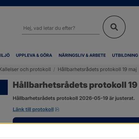
Sök
på
webbplatsen
ILJÖ
UPPLEVA & GÖRA
NÄRINGSLIV & ARBETE
UTBILDNING
Kallelser och protokoll
/
Hållbarhetsrådets protokoll 19 maj
Hållbarhetsrådets protokoll 19
Hållbarhetsrådets protokoll 2026-05-19 är justerat.
pdf, 701.9 kB, öppnas i nytt fönst
Länk till protokoll
Kontakt