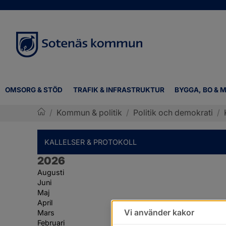
OMSORG & STÖD
TRAFIK & INFRASTRUKTUR
BYGGA, BO & M
/
Kommun & politik
/
Politik och demokrati
/
Sotenäs kommun
KALLELSER & PROTOKOLL
År:
2026
Augusti
Juni
Maj
April
Vi använder kakor
Mars
Februari