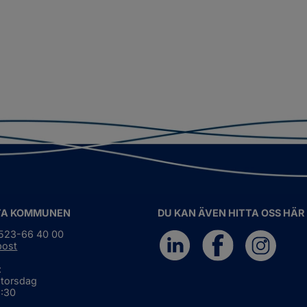
TA KOMMUNEN
DU KAN ÄVEN HITTA OSS HÄR
0523-66 40 00
post
:
 torsdag
6:30