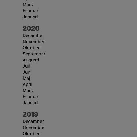
Mars
Februari
Januari
År:
2020
December
November
Oktober
September
Augusti
Juli
Juni
Maj
April
Mars
Februari
Januari
År:
2019
December
November
Oktober