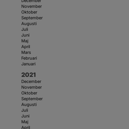
December
November
Oktober
September
Augusti
Juli
Juni
Maj
April
Mars
Februari
Januari
År:
2021
December
November
Oktober
September
Augusti
Juli
Juni
Maj
April