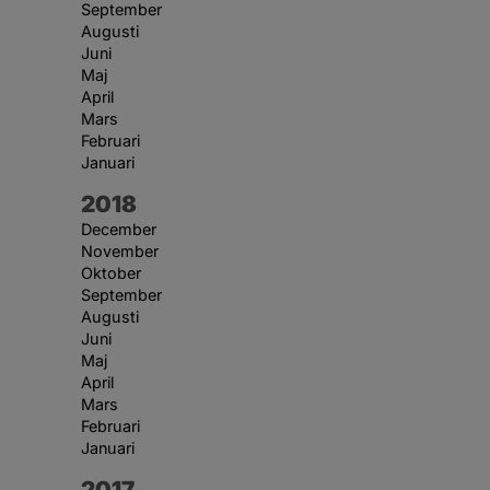
September
Augusti
Juni
Maj
April
Mars
Februari
Januari
År:
2018
December
November
Oktober
September
Augusti
Juni
Maj
April
Mars
Februari
Januari
År:
2017