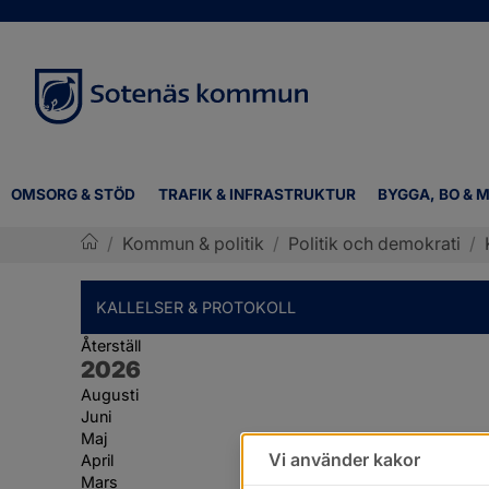
OMSORG & STÖD
TRAFIK & INFRASTRUKTUR
BYGGA, BO & M
/
Kommun & politik
/
Politik och demokrati
/
Sotenäs kommun
KALLELSER & PROTOKOLL
Återställ
År:
2026
Augusti
Juni
Maj
Vi använder kakor
April
Mars