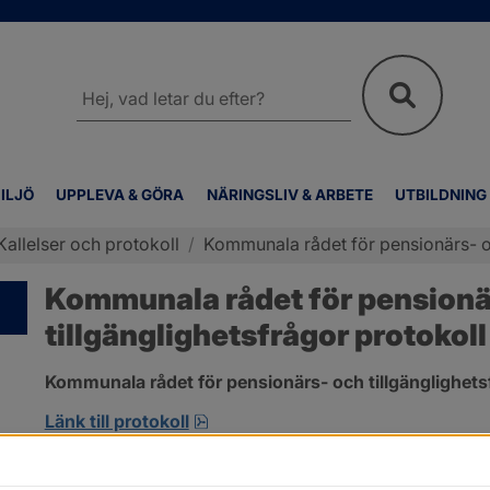
Sök
på
webbplatsen
ILJÖ
UPPLEVA & GÖRA
NÄRINGSLIV & ARBETE
UTBILDNING
Kallelser och protokoll
/
Kommunala rådet för pensionärs- oc
Kommunala rådet för pensionär
tillgänglighetsfrågor protokoll
Kommunala rådet för pensionärs- och tillgänglighetsf
pdf, 265.1 kB, öppnas i nytt fönst
Länk till protokoll