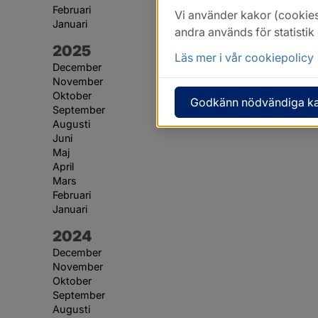
Februari
Vi använder kakor (cookies
Januari
andra används för statisti
År:
2025
Läs mer i vår cookiepolicy
December
November
Oktober
Godkänn nödvändiga k
September
Augusti
Juni
Maj
April
Mars
Februari
Januari
År:
2024
December
November
Oktober
September
Augusti