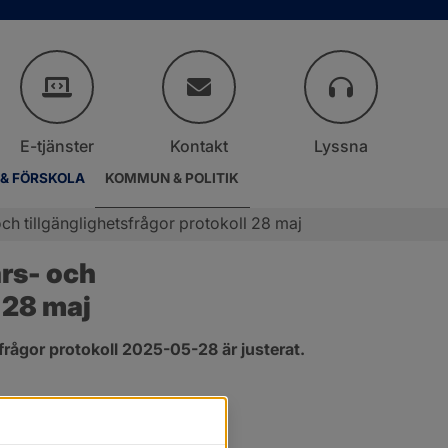
E-tjänster
Kontakt
Lyssna
 & FÖRSKOLA
KOMMUN & POLITIK
h tillgänglighetsfrågor protokoll 28 maj
s- och 
 28 maj
rågor protokoll 2025-05-28 är justerat.
er.