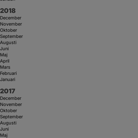
År:
2018
December
November
Oktober
September
Augusti
Juni
Maj
April
Mars
Februari
Januari
År:
2017
December
November
Oktober
September
Augusti
Juni
Maj