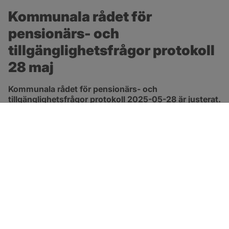
Kommunala rådet för 
pensionärs- och 
tillgänglighetsfrågor protokoll 
28 maj
Kommunala rådet för pensionärs- och 
tillgänglighetsfrågor protokoll 2025-05-28 är justerat.
pdf, 265.1 kB, öppnas i nytt fönster.
Länk till protokoll
SOTENÄS KOMMUN