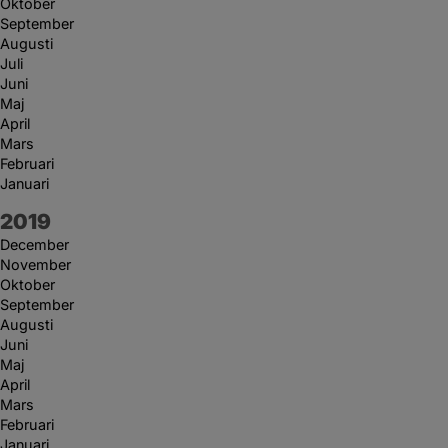
Oktober
September
Augusti
Juli
Juni
Maj
April
Mars
Februari
Januari
År:
2019
December
November
Oktober
September
Augusti
Juni
Maj
April
Mars
Februari
Januari