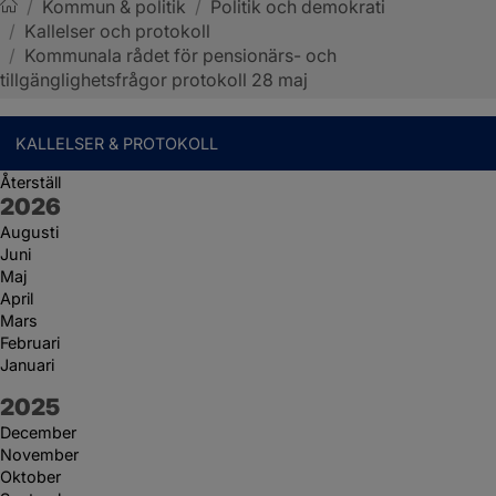
/
Kommun & politik
/
Politik och demokrati
/
Kallelser och protokoll
Sotenäs kommun
/
Kommunala rådet för pensionärs- och
tillgänglighetsfrågor protokoll 28 maj
KALLELSER & PROTOKOLL
Återställ
År:
2026
Augusti
Juni
Maj
April
Mars
Februari
Januari
År:
2025
December
November
Oktober