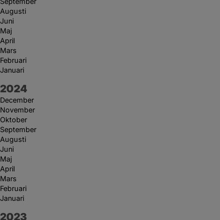
September
Augusti
Juni
Maj
April
Mars
Februari
Januari
År:
2024
December
November
Oktober
September
Augusti
Juni
Maj
April
Mars
Februari
Januari
År:
2023