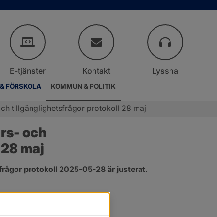
E-tjänster
Kontakt
Lyssna
 & FÖRSKOLA
KOMMUN & POLITIK
h tillgänglighetsfrågor protokoll 28 maj
s- och 
 28 maj
rågor protokoll 2025-05-28 är justerat.
er.