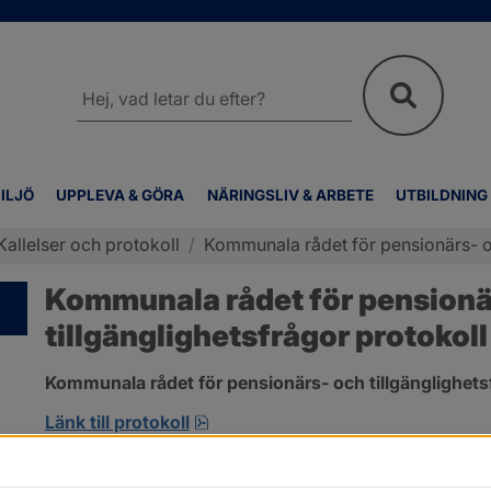
Sök
på
webbplatsen
ILJÖ
UPPLEVA & GÖRA
NÄRINGSLIV & ARBETE
UTBILDNING
Kallelser och protokoll
/
Kommunala rådet för pensionärs- oc
Kommunala rådet för pensionär
tillgänglighetsfrågor protokoll
Kommunala rådet för pensionärs- och tillgänglighetsf
pdf, 265.1 kB, öppnas i nytt fönst
Länk till protokoll