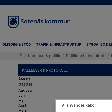
OMSORG & STÖD
TRAFIK & INFRASTRUKTUR
BYGGA, BO & M
/
Kommun & politik
/
Politik och demokrati
/
Sotenäs kommun
KALLELSER & PROTOKOLL
Återställ
År:
2026
Augusti
Juni
Maj
Vi använder kakor
April
Mars