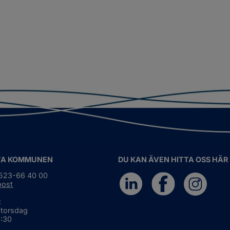
TA KOMMUNEN
DU KAN ÄVEN HITTA OSS HÄR
0523-66 40 00
post
:
 torsdag
6:30