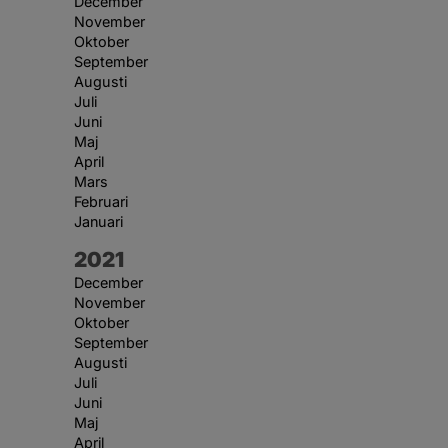
December
November
Oktober
September
Augusti
Juli
Juni
Maj
April
Mars
Februari
Januari
År:
2021
December
November
Oktober
September
Augusti
Juli
Juni
Maj
April