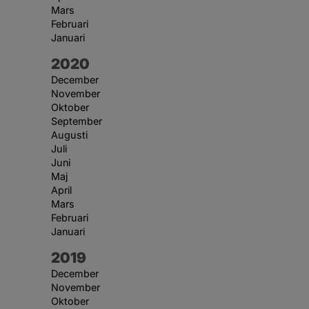
Mars
Februari
Januari
År:
2020
December
November
Oktober
September
Augusti
Juli
Juni
Maj
April
Mars
Februari
Januari
År:
2019
December
November
Oktober