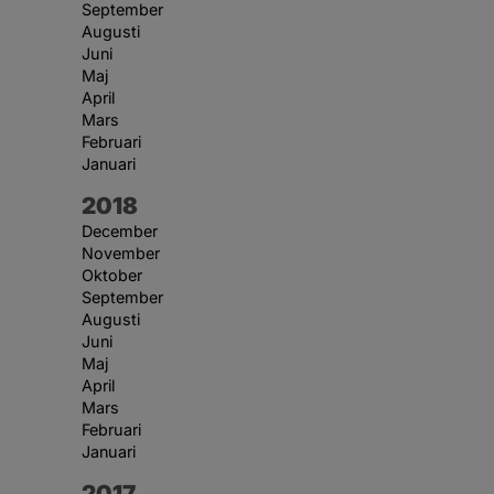
September
Augusti
Juni
Maj
April
Mars
Februari
Januari
År:
2018
December
November
Oktober
September
Augusti
Juni
Maj
April
Mars
Februari
Januari
År:
2017