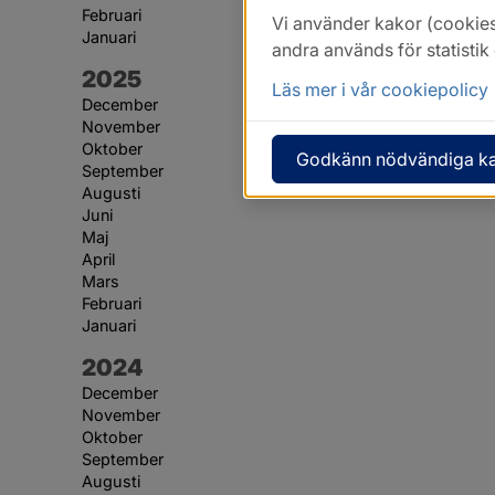
Februari
Vi använder kakor (cookies
Januari
andra används för statisti
År:
2025
Läs mer i vår cookiepolicy
December
November
Oktober
Godkänn nödvändiga k
September
Augusti
Juni
Maj
April
Mars
Februari
Januari
År:
2024
December
November
Oktober
September
Augusti