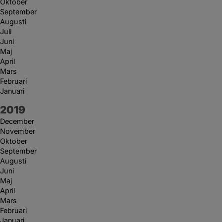
Oktober
September
Augusti
Juli
Juni
Maj
April
Mars
Februari
Januari
År:
2019
December
November
Oktober
September
Augusti
Juni
Maj
April
Mars
Februari
Januari