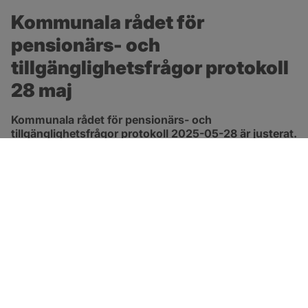
Kommunala rådet för 
pensionärs- och 
tillgänglighetsfrågor protokoll 
28 maj
Kommunala rådet för pensionärs- och 
tillgänglighetsfrågor protokoll 2025-05-28 är justerat.
pdf, 265.1 kB, öppnas i nytt fönster.
Länk till protokoll
SOTENÄS KOMMUN