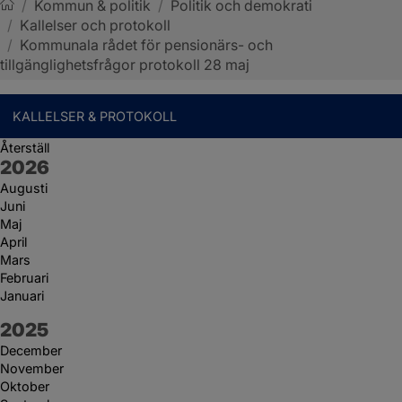
/
Kommun & politik
/
Politik och demokrati
/
Kallelser och protokoll
Sotenäs kommun
/
Kommunala rådet för pensionärs- och
tillgänglighetsfrågor protokoll 28 maj
KALLELSER & PROTOKOLL
Återställ
År:
2026
Augusti
Juni
Maj
April
Mars
Februari
Januari
År:
2025
December
November
Oktober