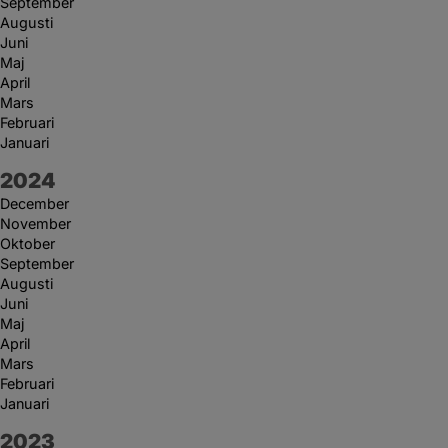
September
Augusti
Juni
Maj
April
Mars
Februari
Januari
År:
2024
December
November
Oktober
September
Augusti
Juni
Maj
April
Mars
Februari
Januari
År:
2023