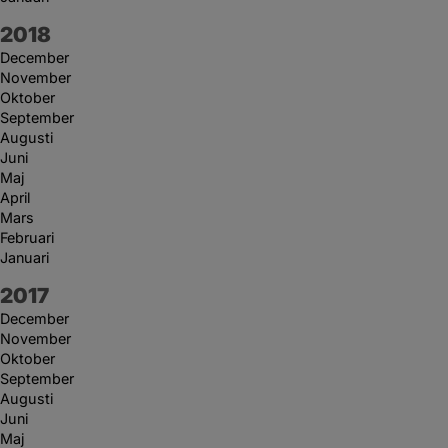
År:
2018
December
November
Oktober
September
Augusti
Juni
Maj
April
Mars
Februari
Januari
År:
2017
December
November
Oktober
September
Augusti
Juni
Maj