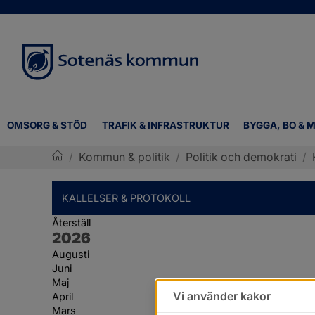
OMSORG & STÖD
TRAFIK & INFRASTRUKTUR
BYGGA, BO & M
/
Kommun & politik
/
Politik och demokrati
/
Sotenäs kommun
KALLELSER & PROTOKOLL
Återställ
År:
2026
Augusti
Juni
Maj
Vi använder kakor
April
Mars