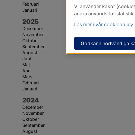
Februari
Vi använder kakor (cookies
Januari
andra används för statisti
År:
2025
Läs mer i vår cookiepolicy
December
November
Oktober
Godkänn nödvändiga k
September
Augusti
Juni
Maj
April
Mars
Februari
Januari
År:
2024
December
November
Oktober
September
Augusti