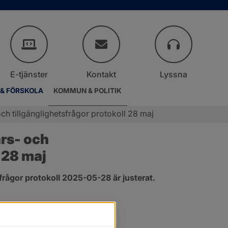
E-tjänster
Kontakt
Lyssna
 & FÖRSKOLA
KOMMUN & POLITIK
h tillgänglighetsfrågor protokoll 28 maj
s- och 
 28 maj
rågor protokoll 2025-05-28 är justerat.
er.