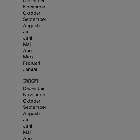
December
November
Oktober
September
Augusti
Juli
Juni
Maj
April
Mars
Februari
Januari
År:
2021
December
November
Oktober
September
Augusti
Juli
Juni
Maj
April