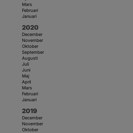
Mars
Februari
Januari
År:
2020
December
November
Oktober
September
Augusti
Juli
Juni
Maj
April
Mars
Februari
Januari
År:
2019
December
November
Oktober