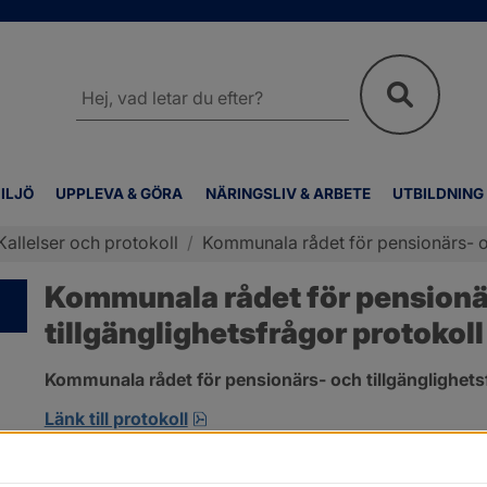
Sök
på
webbplatsen
ILJÖ
UPPLEVA & GÖRA
NÄRINGSLIV & ARBETE
UTBILDNING
Kallelser och protokoll
/
Kommunala rådet för pensionärs- oc
Kommunala rådet för pensionär
tillgänglighetsfrågor protokoll
Kommunala rådet för pensionärs- och tillgänglighetsf
pdf, 265.1 kB, öppnas i nytt fönst
Länk till protokoll