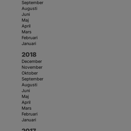
September
Augusti
Juni
Maj
April
Mars
Februari
Januari
År:
2018
December
November
Oktober
September
Augusti
Juni
Maj
April
Mars
Februari
Januari
År:
2017