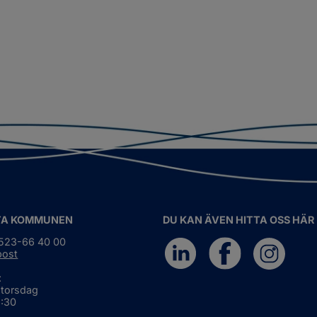
TA KOMMUNEN
DU KAN ÄVEN HITTA OSS HÄR
0523-66 40 00
post
:
 torsdag
6:30