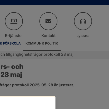
E-tjänster
Kontakt
Lyssna
 & FÖRSKOLA
KOMMUN & POLITIK
h tillgänglighetsfrågor protokoll 28 maj
s- och 
 28 maj
rågor protokoll 2025-05-28 är justerat.
er.