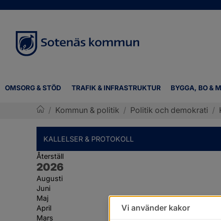
OMSORG & STÖD
TRAFIK & INFRASTRUKTUR
BYGGA, BO & M
/
Kommun & politik
/
Politik och demokrati
/
Sotenäs kommun
KALLELSER & PROTOKOLL
Återställ
År:
2026
Augusti
Juni
Maj
Vi använder kakor
April
Mars