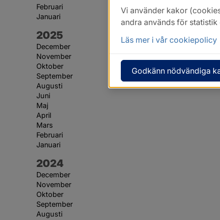
Februari
Vi använder kakor (cookies
Januari
andra används för statisti
År:
2025
Läs mer i vår cookiepolicy
December
November
Oktober
Godkänn nödvändiga k
September
Augusti
Juni
Maj
April
Mars
Februari
Januari
År:
2024
December
November
Oktober
September
Augusti