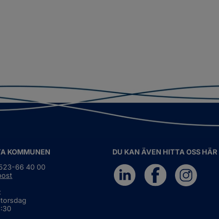
TA KOMMUNEN
DU KAN ÄVEN HITTA OSS HÄR
0523-66 40 00
post
:
 torsdag
6:30