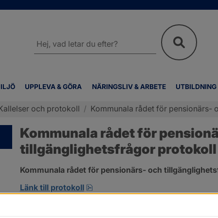
Sök
på
webbplatsen
ILJÖ
UPPLEVA & GÖRA
NÄRINGSLIV & ARBETE
UTBILDNING
Kallelser och protokoll
/
Kommunala rådet för pensionärs- oc
Kommunala rådet för pensionär
tillgänglighetsfrågor protokoll
Kommunala rådet för pensionärs- och tillgänglighetsf
pdf, 265.1 kB, öppnas i nytt fönst
Länk till protokoll