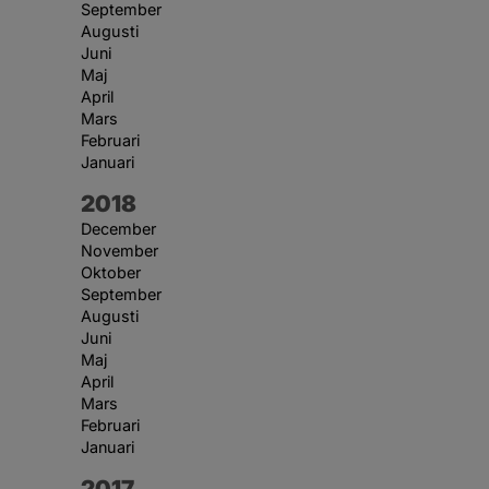
September
Augusti
Juni
Maj
April
Mars
Februari
Januari
År:
2018
December
November
Oktober
September
Augusti
Juni
Maj
April
Mars
Februari
Januari
År:
2017