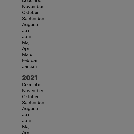
December
November
Oktober
September
Augusti
Juli
Juni
Maj
April
Mars
Februari
Januari
År:
2021
December
November
Oktober
September
Augusti
Juli
Juni
Maj
April