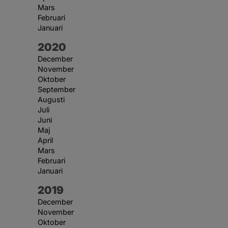
Mars
Februari
Januari
År:
2020
December
November
Oktober
September
Augusti
Juli
Juni
Maj
April
Mars
Februari
Januari
År:
2019
December
November
Oktober