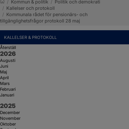
/
Kommun & politik
/
Politik och demokrati
/
Kallelser och protokoll
Sotenäs kommun
/
Kommunala rådet för pensionärs- och
tillgänglighetsfrågor protokoll 28 maj
KALLELSER & PROTOKOLL
Återställ
År:
2026
Augusti
Juni
Maj
April
Mars
Februari
Januari
År:
2025
December
November
Oktober