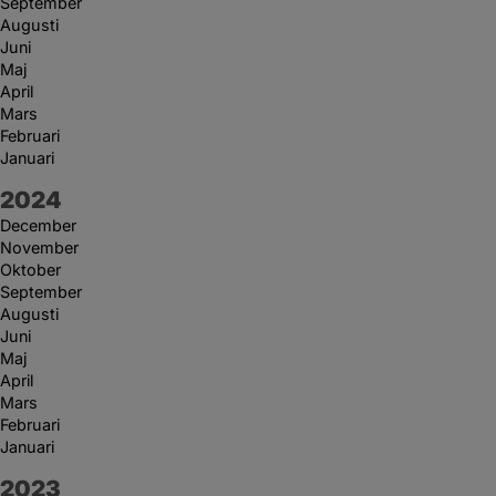
September
Augusti
Juni
Maj
April
Mars
Februari
Januari
År:
2024
December
November
Oktober
September
Augusti
Juni
Maj
April
Mars
Februari
Januari
År:
2023