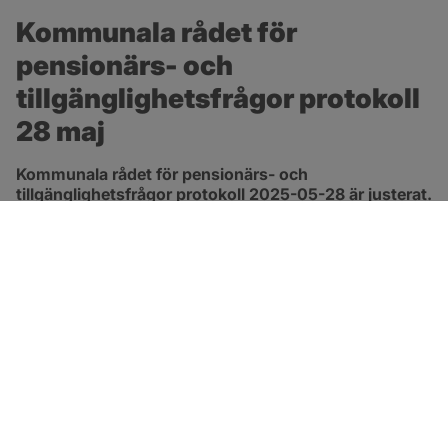
Kommunala rådet för 
pensionärs- och 
tillgänglighetsfrågor protokoll 
28 maj
Kommunala rådet för pensionärs- och 
tillgänglighetsfrågor protokoll 2025-05-28 är justerat.
pdf, 265.1 kB, öppnas i nytt fönster.
Länk till protokoll
SOTENÄS KOMMUN