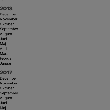
År:
2018
December
November
Oktober
September
Augusti
Juni
Maj
April
Mars
Februari
Januari
År:
2017
December
November
Oktober
September
Augusti
Juni
Maj