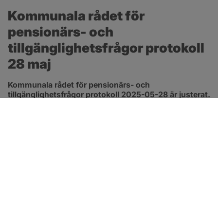
Kommunala rådet för 
pensionärs- och 
tillgänglighetsfrågor protokoll 
28 maj
Kommunala rådet för pensionärs- och 
tillgänglighetsfrågor protokoll 2025-05-28 är justerat.
pdf, 265.1 kB, öppnas i nytt fönster.
Länk till protokoll
SOTENÄS KOMMUN