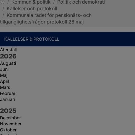
/
Kommun & politik
/
Politik och demokrati
/
Kallelser och protokoll
Sotenäs kommun
/
Kommunala rådet för pensionärs- och
tillgänglighetsfrågor protokoll 28 maj
KALLELSER & PROTOKOLL
Återställ
År:
2026
Augusti
Juni
Maj
April
Mars
Februari
Januari
År:
2025
December
November
Oktober