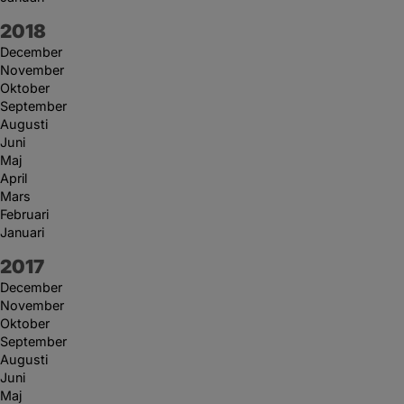
År:
2018
December
November
Oktober
September
Augusti
Juni
Maj
April
Mars
Februari
Januari
År:
2017
December
November
Oktober
September
Augusti
Juni
Maj