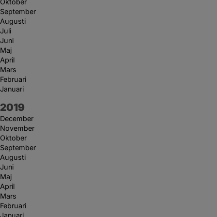
Oktober
September
Augusti
Juli
Juni
Maj
April
Mars
Februari
Januari
År:
2019
December
November
Oktober
September
Augusti
Juni
Maj
April
Mars
Februari
Januari