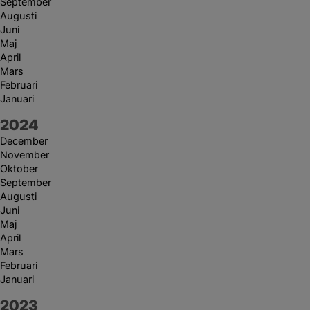
September
Augusti
Juni
Maj
April
Mars
Februari
Januari
År:
2024
December
November
Oktober
September
Augusti
Juni
Maj
April
Mars
Februari
Januari
År:
2023