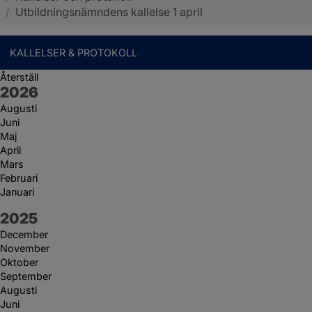
/
Utbildningsnämndens kallelse 1 april
KALLELSER & PROTOKOLL
Återställ
År:
2026
Augusti
Juni
Maj
April
Mars
Februari
Januari
År:
2025
December
November
Oktober
September
Augusti
Juni