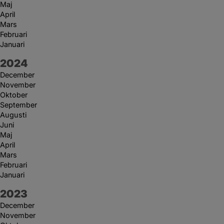
Maj
April
Mars
Februari
Januari
År:
2024
December
November
Oktober
September
Augusti
Juni
Maj
April
Mars
Februari
Januari
År:
2023
December
November