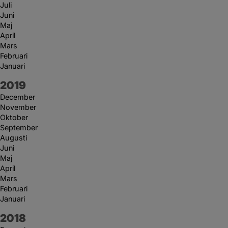
Juli
Juni
Maj
April
Mars
Februari
Januari
År:
2019
December
November
Oktober
September
Augusti
Juni
Maj
April
Mars
Februari
Januari
År:
2018