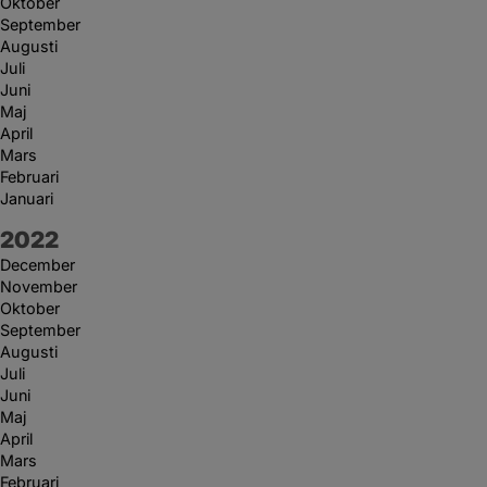
Oktober
September
Augusti
Juli
Juni
Maj
April
Mars
Februari
Januari
År:
2022
December
November
Oktober
September
Augusti
Juli
Juni
Maj
April
Mars
Februari