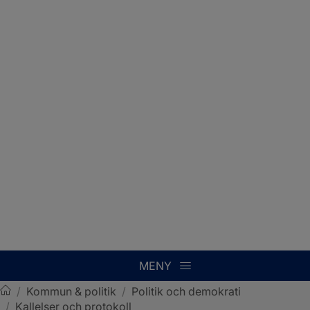
MENY
/
Kommun & politik
/
Politik och demokrati
/
Kallelser och protokoll
Sotenäs kommun