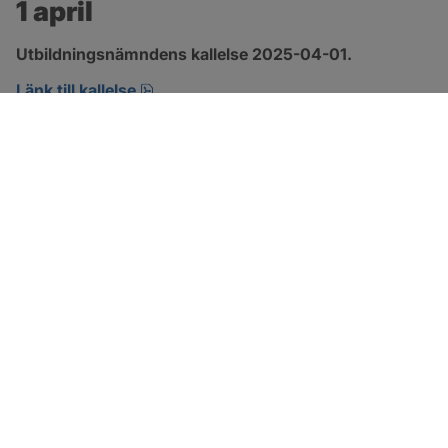
1 april
Utbildningsnämndens kallelse 2025-04-01.
pdf, 196.3 kB, öppnas i nytt fönster.
Länk till kallelse
SOTENÄS KOMMUN
Besöksadress
Parkgatan 46
456 80 Kungshamn
Hitta hit