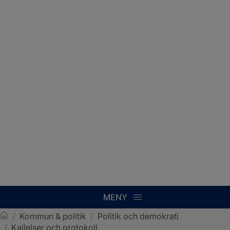
MENY
/
Kommun & politik
/
Politik och demokrati
/
Kallelser och protokoll
Sotenäs kommun