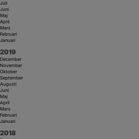
Juli
Juni
Maj
April
Mars
Februari
Januari
År:
2019
December
November
Oktober
September
Augusti
Juni
Maj
April
Mars
Februari
Januari
År:
2018