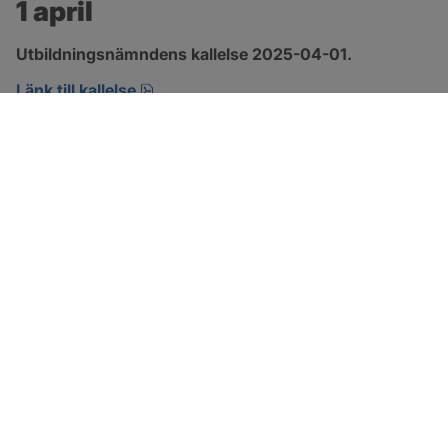
1 april
Utbildningsnämndens kallelse 2025-04-01.
pdf, 196.3 kB, öppnas i nytt fönster.
Länk till kallelse
SOTENÄS KOMMUN
Besöksadress
Parkgatan 46
456 80 Kungshamn
Hitta hit