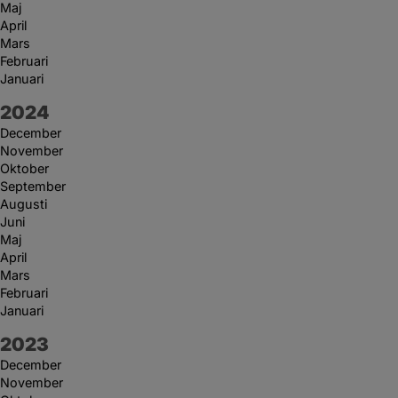
Maj
April
Mars
Februari
Januari
År:
2024
December
November
Oktober
September
Augusti
Juni
Maj
April
Mars
Februari
Januari
År:
2023
December
November