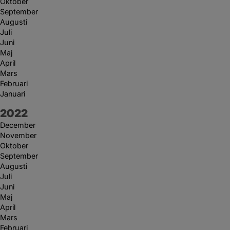
Oktober
September
Augusti
Juli
Juni
Maj
April
Mars
Februari
Januari
År:
2022
December
November
Oktober
September
Augusti
Juli
Juni
Maj
April
Mars
Februari