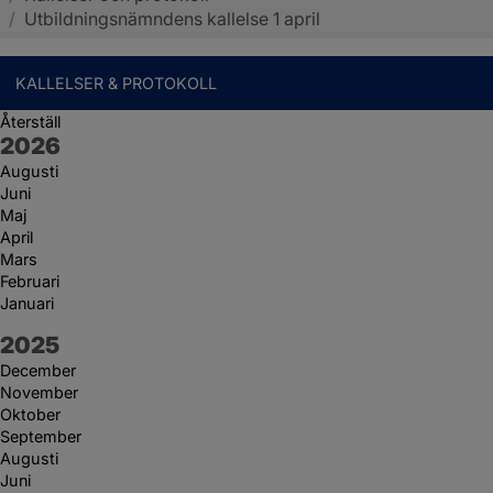
/
Utbildningsnämndens kallelse 1 april
KALLELSER & PROTOKOLL
Återställ
År:
2026
Augusti
Juni
Maj
April
Mars
Februari
Januari
År:
2025
December
November
Oktober
September
Augusti
Juni