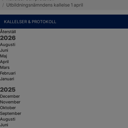
/
Utbildningsnämndens kallelse 1 april
KALLELSER & PROTOKOLL
Återställ
År:
2026
Augusti
Juni
Maj
April
Mars
Februari
Januari
År:
2025
December
November
Oktober
September
Augusti
Juni