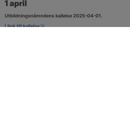
1 april
Utbildningsnämndens kallelse 2025-04-01.
pdf, 196.3 kB, öppnas i nytt fönster.
Länk till kallelse
SOTENÄS KOMMUN
Besöksadress
Parkgatan 46
456 80 Kungshamn
Hitta hit