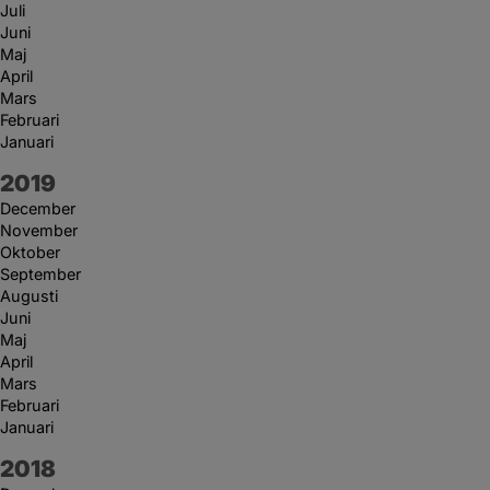
Juli
Juni
Maj
April
Mars
Februari
Januari
År:
2019
December
November
Oktober
September
Augusti
Juni
Maj
April
Mars
Februari
Januari
År:
2018