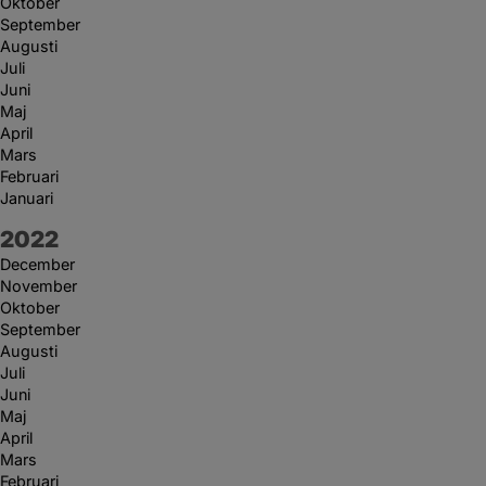
Oktober
September
Augusti
Juli
Juni
Maj
April
Mars
Februari
Januari
År:
2022
December
November
Oktober
September
Augusti
Juli
Juni
Maj
April
Mars
Februari