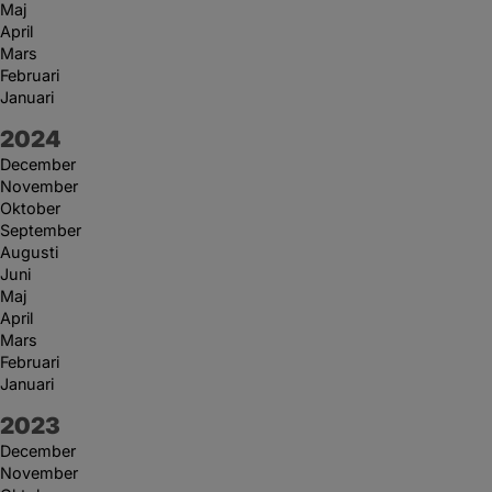
Maj
April
Mars
Februari
Januari
År:
2024
December
November
Oktober
September
Augusti
Juni
Maj
April
Mars
Februari
Januari
År:
2023
December
November