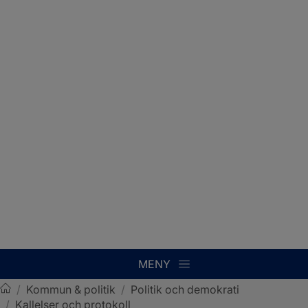
MENY
/
Kommun & politik
/
Politik och demokrati
/
Kallelser och protokoll
Sotenäs kommun