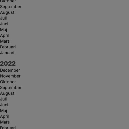
Oktober
September
Augusti
Juli
Juni
Maj
April
Mars
Februari
Januari
År:
2022
December
November
Oktober
September
Augusti
Juli
Juni
Maj
April
Mars
Februari