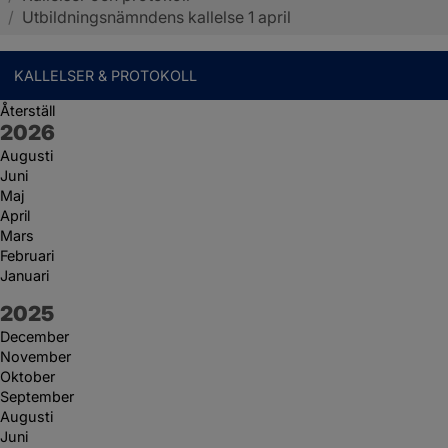
/
Utbildningsnämndens kallelse 1 april
KALLELSER & PROTOKOLL
Återställ
År:
2026
Augusti
Juni
Maj
April
Mars
Februari
Januari
År:
2025
December
November
Oktober
September
Augusti
Juni