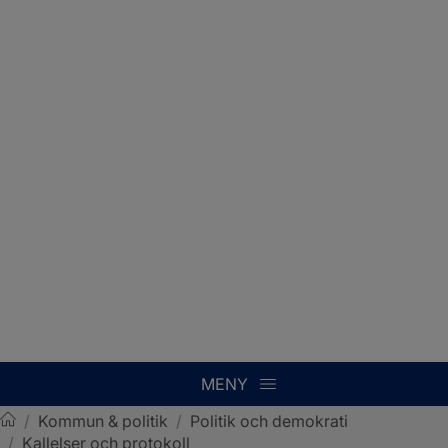
MENY
/
Kommun & politik
/
Politik och demokrati
/
Kallelser och protokoll
Sotenäs kommun