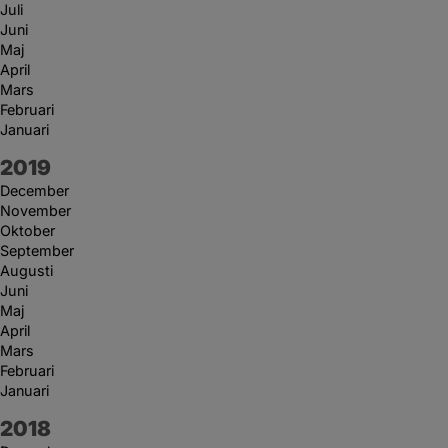
Juli
Juni
Maj
April
Mars
Februari
Januari
År:
2019
December
November
Oktober
September
Augusti
Juni
Maj
April
Mars
Februari
Januari
År:
2018