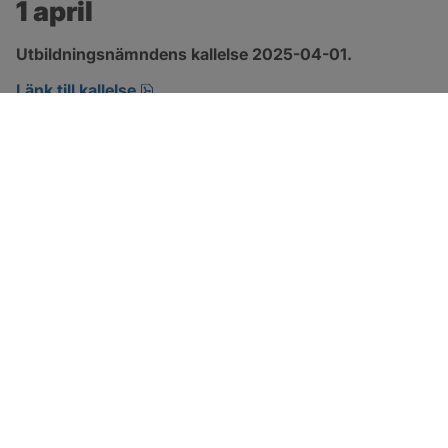
1 april
Utbildningsnämndens kallelse 2025-04-01.
pdf, 196.3 kB, öppnas i nytt fönster.
Länk till kallelse
SOTENÄS KOMMUN
Besöksadress
Parkgatan 46
456 80 Kungshamn
Hitta hit