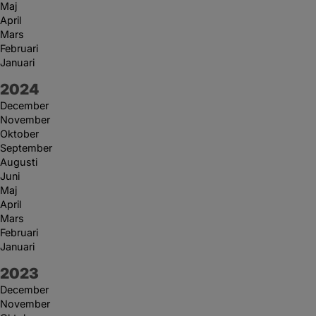
Maj
April
Mars
Februari
Januari
År:
2024
December
November
Oktober
September
Augusti
Juni
Maj
April
Mars
Februari
Januari
År:
2023
December
November