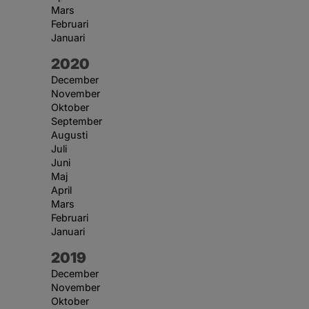
Mars
Februari
Januari
År:
2020
December
November
Oktober
September
Augusti
Juli
Juni
Maj
April
Mars
Februari
Januari
År:
2019
December
November
Oktober