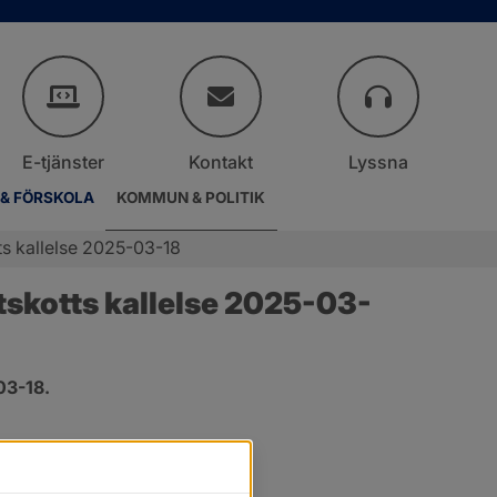
E-tjänster
Kontakt
Lyssna
 & FÖRSKOLA
KOMMUN & POLITIK
s kallelse 2025-03-18
skotts kallelse 2025-03-
03-18.
.