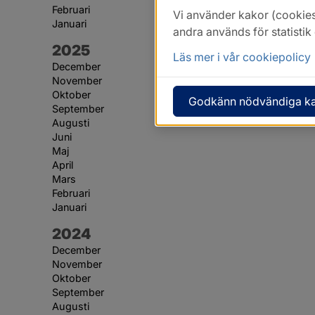
Februari
Vi använder kakor (cookies
Januari
andra används för statisti
År:
2025
Läs mer i vår cookiepolicy
December
November
Oktober
Godkänn nödvändiga k
September
Augusti
Juni
Maj
April
Mars
Februari
Januari
År:
2024
December
November
Oktober
September
Augusti