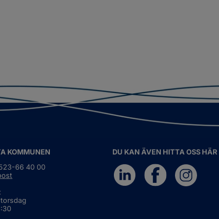
TA KOMMUNEN
DU KAN ÄVEN HITTA OSS HÄR
0523-66 40 00
post
:
 torsdag
6:30