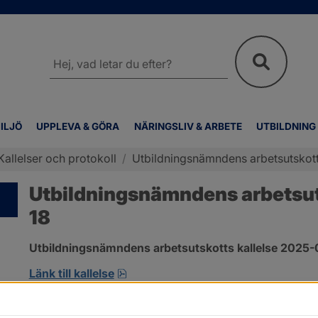
Sök
på
webbplatsen
ILJÖ
UPPLEVA & GÖRA
NÄRINGSLIV & ARBETE
UTBILDNING
Kallelser och protokoll
/
Utbildningsnämndens arbetsutskott
Utbildningsnämndens arbetsut
18
Utbildningsnämndens arbetsutskotts kallelse 2025-
pdf, 133.8 kB, öppnas i nytt fönster
Länk till kallelse