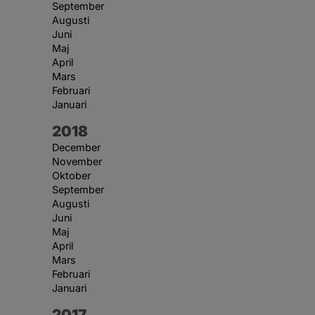
September
Augusti
Juni
Maj
April
Mars
Februari
Januari
År:
2018
December
November
Oktober
September
Augusti
Juni
Maj
April
Mars
Februari
Januari
År:
2017