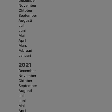
December
November
Oktober
September
Augusti
Juli
Juni
Maj
April
Mars
Februari
Januari
År:
2021
December
November
Oktober
September
Augusti
Juli
Juni
Maj
April