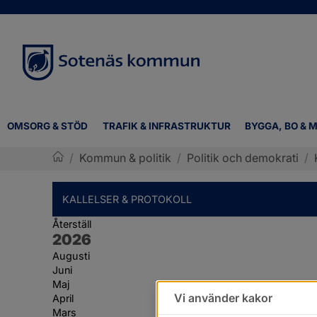
OMSORG & STÖD
TRAFIK & INFRASTRUKTUR
BYGGA, BO & M
/
Kommun & politik
/
Politik och demokrati
/
Sotenäs kommun
KALLELSER & PROTOKOLL
Återställ
År:
2026
Augusti
Juni
Maj
Vi använder kakor
April
Mars