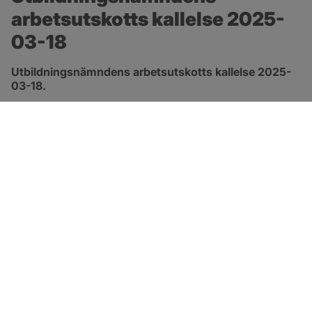
arbetsutskotts kallelse 2025-
03-18
Utbildningsnämndens arbetsutskotts kallelse 2025-
03-18.
pdf, 133.8 kB, öppnas i nytt fönster.
Länk till kallelse
SOTENÄS KOMMUN
Besöksadress
Parkgatan 46
456 80 Kungshamn