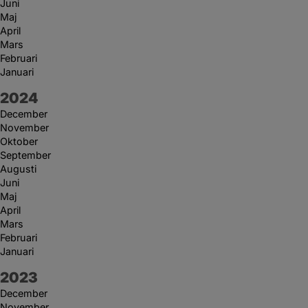
Juni
Maj
April
Mars
Februari
Januari
År:
2024
December
November
Oktober
September
Augusti
Juni
Maj
April
Mars
Februari
Januari
År:
2023
December
November