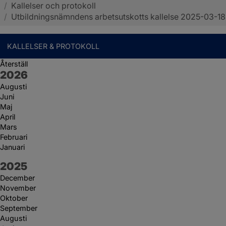
/
Kallelser och protokoll
Sotenäs kommun
/
Utbildningsnämndens arbetsutskotts kallelse 2025-03-18
KALLELSER & PROTOKOLL
Återställ
År:
2026
Augusti
Juni
Maj
April
Mars
Februari
Januari
År:
2025
December
November
Oktober
September
Augusti