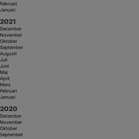
Februari
Januari
År:
2021
December
November
Oktober
September
Augusti
Juli
Juni
Maj
April
Mars
Februari
Januari
År:
2020
December
November
Oktober
September