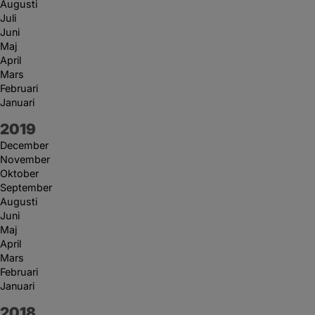
Augusti
Juli
Juni
Maj
April
Mars
Februari
Januari
År:
2019
December
November
Oktober
September
Augusti
Juni
Maj
April
Mars
Februari
Januari
År:
2018