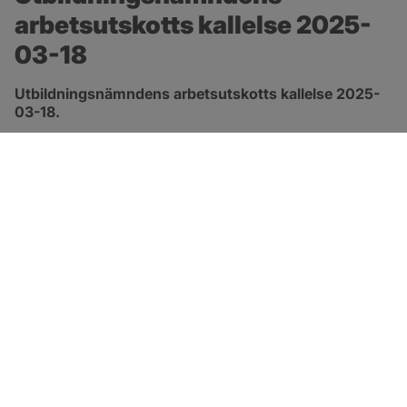
arbetsutskotts kallelse 2025-
03-18
Utbildningsnämndens arbetsutskotts kallelse 2025-
03-18.
pdf, 133.8 kB, öppnas i nytt fönster.
Länk till kallelse
SOTENÄS KOMMUN
Besöksadress
Parkgatan 46
456 80 Kungshamn