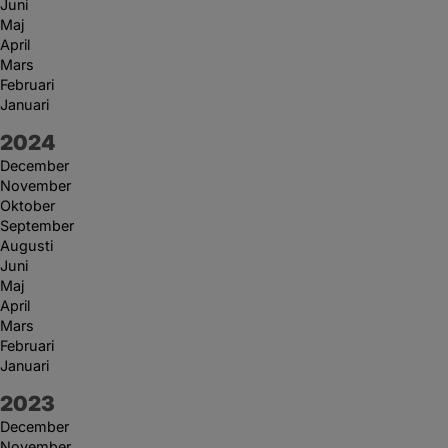
Juni
Maj
April
Mars
Februari
Januari
År:
2024
December
November
Oktober
September
Augusti
Juni
Maj
April
Mars
Februari
Januari
År:
2023
December
November