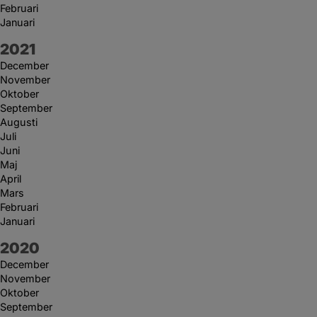
Februari
Januari
År:
2021
December
November
Oktober
September
Augusti
Juli
Juni
Maj
April
Mars
Februari
Januari
År:
2020
December
November
Oktober
September