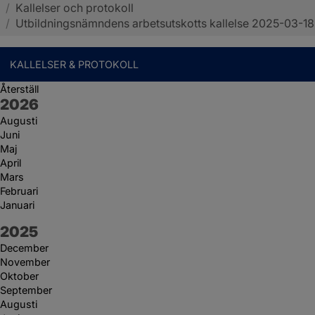
/
Kallelser och protokoll
Sotenäs kommun
/
Utbildningsnämndens arbetsutskotts kallelse 2025-03-18
KALLELSER & PROTOKOLL
Återställ
År:
2026
Augusti
Juni
Maj
April
Mars
Februari
Januari
År:
2025
December
November
Oktober
September
Augusti