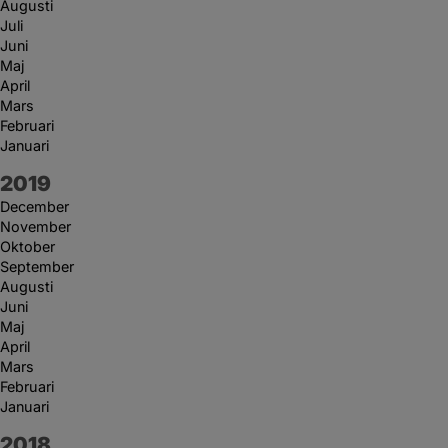
Augusti
Juli
Juni
Maj
April
Mars
Februari
Januari
År:
2019
December
November
Oktober
September
Augusti
Juni
Maj
April
Mars
Februari
Januari
År:
2018