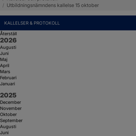
/
Utbildningsnämndens kallelse 15 oktober
KALLELSER & PROTOKOLL
Återställ
År:
2026
Augusti
Juni
Maj
April
Mars
Februari
Januari
År:
2025
December
November
Oktober
September
Augusti
Juni