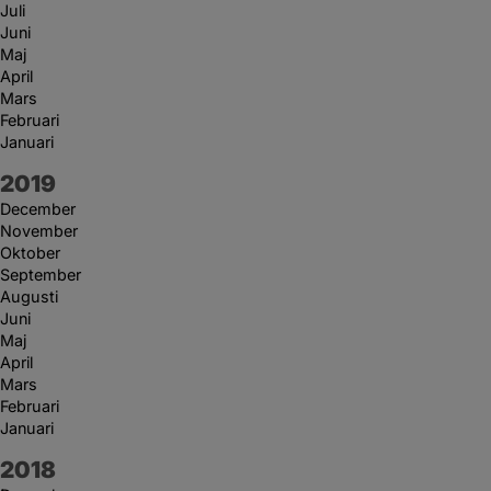
Juli
Juni
Maj
April
Mars
Februari
Januari
År:
2019
December
November
Oktober
September
Augusti
Juni
Maj
April
Mars
Februari
Januari
År:
2018