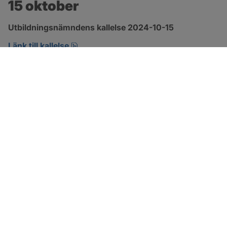
15 oktober
Utbildningsnämndens kallelse 2024-10-15
pdf, 208.1 kB, öppnas i nytt fönster.
Länk till kallelse
SOTENÄS KOMMUN
Besöksadress
Parkgatan 46
456 80 Kungshamn
Hitta hit