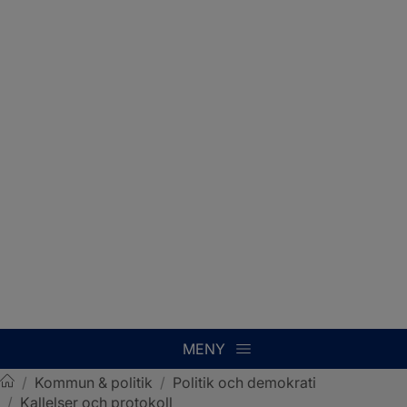
MENY
/
Kommun & politik
/
Politik och demokrati
/
Kallelser och protokoll
Sotenäs kommun