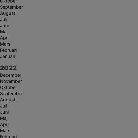
Oktober
September
Augusti
Juli
Juni
Maj
April
Mars
Februari
Januari
År:
2022
December
November
Oktober
September
Augusti
Juli
Juni
Maj
April
Mars
Februari