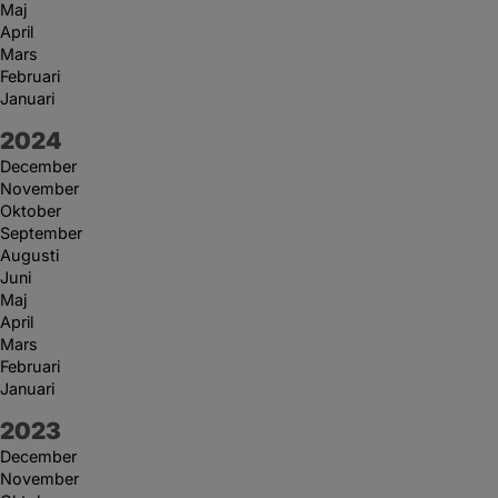
Maj
April
Mars
Februari
Januari
År:
2024
December
November
Oktober
September
Augusti
Juni
Maj
April
Mars
Februari
Januari
År:
2023
December
November