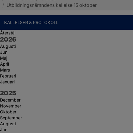
/
Utbildningsnämndens kallelse 15 oktober
KALLELSER & PROTOKOLL
Återställ
År:
2026
Augusti
Juni
Maj
April
Mars
Februari
Januari
År:
2025
December
November
Oktober
September
Augusti
Juni