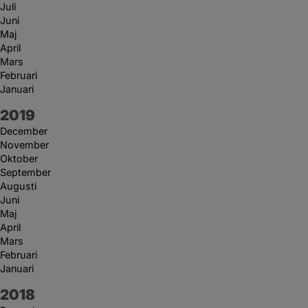
Juli
Juni
Maj
April
Mars
Februari
Januari
År:
2019
December
November
Oktober
September
Augusti
Juni
Maj
April
Mars
Februari
Januari
År:
2018