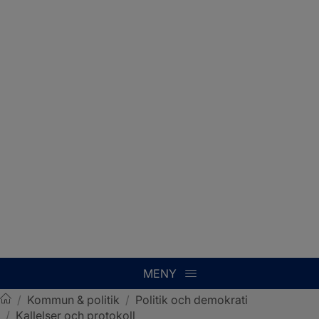
MENY
/
Kommun & politik
/
Politik och demokrati
/
Kallelser och protokoll
Sotenäs kommun