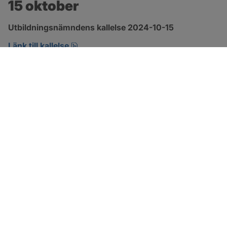
15 oktober
Utbildningsnämndens kallelse 2024-10-15
pdf, 208.1 kB, öppnas i nytt fönster.
Länk till kallelse
SOTENÄS KOMMUN
Besöksadress
Parkgatan 46
456 80 Kungshamn
Hitta hit