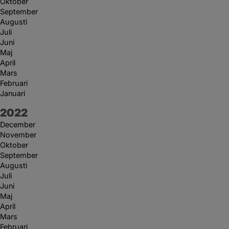
Oktober
September
Augusti
Juli
Juni
Maj
April
Mars
Februari
Januari
År:
2022
December
November
Oktober
September
Augusti
Juli
Juni
Maj
April
Mars
Februari