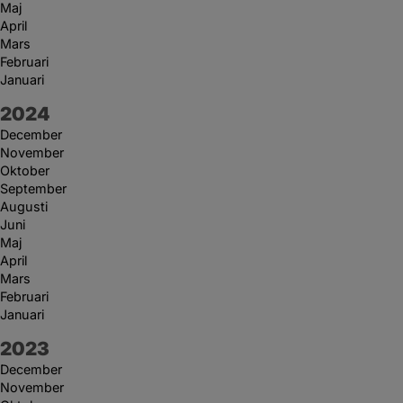
Maj
April
Mars
Februari
Januari
År:
2024
December
November
Oktober
September
Augusti
Juni
Maj
April
Mars
Februari
Januari
År:
2023
December
November