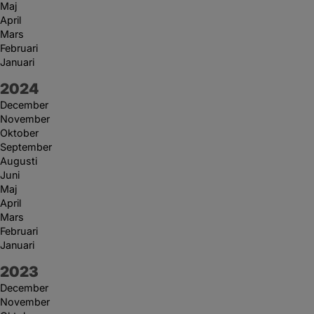
Maj
April
Mars
Februari
Januari
År:
2024
December
November
Oktober
September
Augusti
Juni
Maj
April
Mars
Februari
Januari
År:
2023
December
November