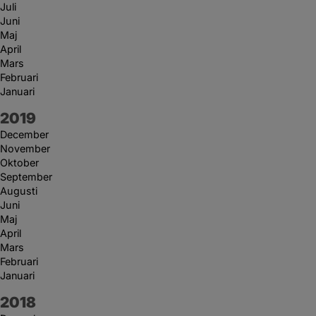
Juli
Juni
Maj
April
Mars
Februari
Januari
År:
2019
December
November
Oktober
September
Augusti
Juni
Maj
April
Mars
Februari
Januari
År:
2018