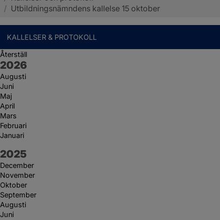
/
Utbildningsnämndens kallelse 15 oktober
KALLELSER & PROTOKOLL
Återställ
År:
2026
Augusti
Juni
Maj
April
Mars
Februari
Januari
År:
2025
December
November
Oktober
September
Augusti
Juni