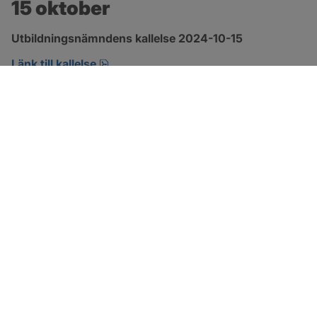
15 oktober
Utbildningsnämndens kallelse 2024-10-15
pdf, 208.1 kB, öppnas i nytt fönster.
Länk till kallelse
SOTENÄS KOMMUN
Besöksadress
Parkgatan 46
456 80 Kungshamn
Hitta hit