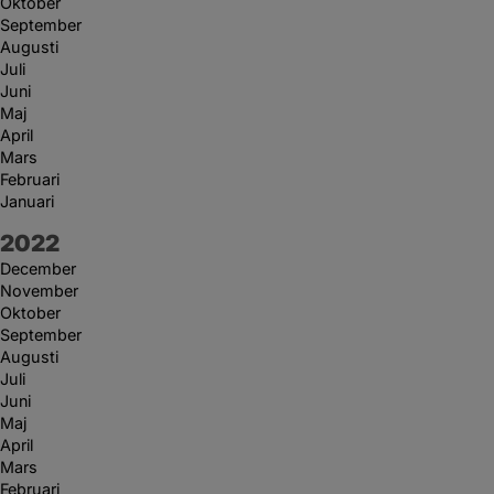
Oktober
September
Augusti
Juli
Juni
Maj
April
Mars
Februari
Januari
År:
2022
December
November
Oktober
September
Augusti
Juli
Juni
Maj
April
Mars
Februari