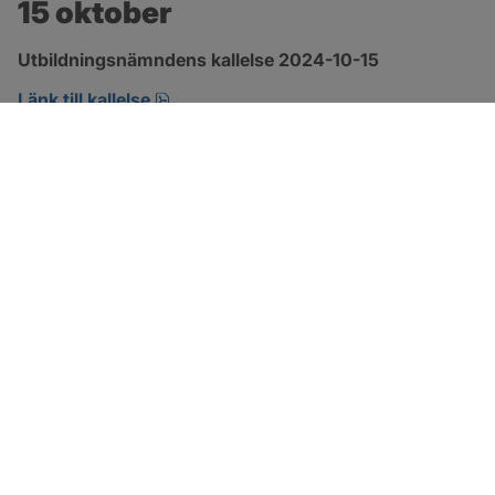
15 oktober
Utbildningsnämndens kallelse 2024-10-15
pdf, 208.1 kB, öppnas i nytt fönster.
Länk till kallelse
SOTENÄS KOMMUN
Besöksadress
Parkgatan 46
456 80 Kungshamn
Hitta hit