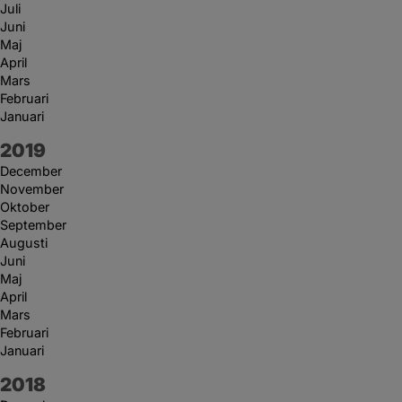
Juli
Juni
Maj
April
Mars
Februari
Januari
År:
2019
December
November
Oktober
September
Augusti
Juni
Maj
April
Mars
Februari
Januari
År:
2018