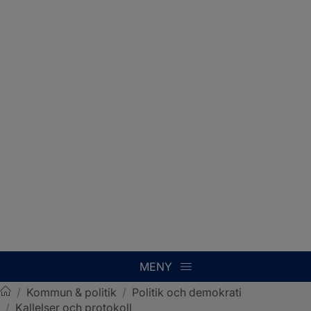
MENY
/
Kommun & politik
/
Politik och demokrati
/
Kallelser och protokoll
Sotenäs kommun