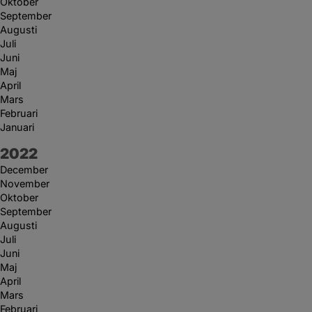
Oktober
September
Augusti
Juli
Juni
Maj
April
Mars
Februari
Januari
År:
2022
December
November
Oktober
September
Augusti
Juli
Juni
Maj
April
Mars
Februari