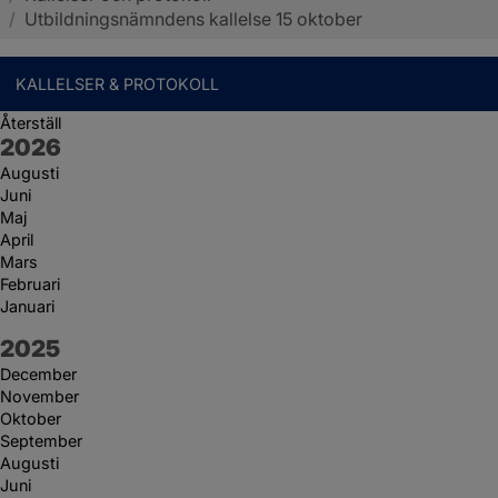
/
Utbildningsnämndens kallelse 15 oktober
KALLELSER & PROTOKOLL
Återställ
År:
2026
Augusti
Juni
Maj
April
Mars
Februari
Januari
År:
2025
December
November
Oktober
September
Augusti
Juni