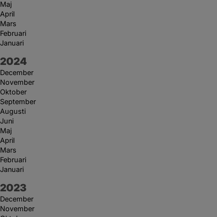
Maj
April
Mars
Februari
Januari
År:
2024
December
November
Oktober
September
Augusti
Juni
Maj
April
Mars
Februari
Januari
År:
2023
December
November