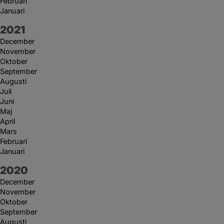
Februari
Januari
År:
2021
December
November
Oktober
September
Augusti
Juli
Juni
Maj
April
Mars
Februari
Januari
År:
2020
December
November
Oktober
September
Augusti