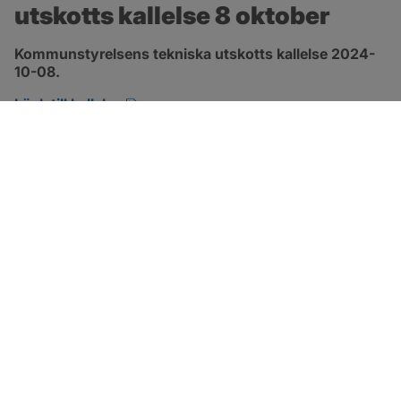
utskotts kallelse 8 oktober
Kommunstyrelsens tekniska utskotts kallelse 2024-
10-08.
pdf, 134.7 kB, öppnas i nytt fönster.
Länk till kallelse
SOTENÄS KOMMUN
Besöksadress
Parkgatan 46
456 80 Kungshamn
Hitta hit