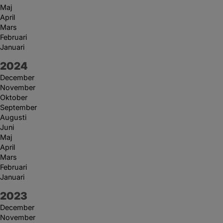
Maj
April
Mars
Februari
Januari
År:
2024
December
November
Oktober
September
Augusti
Juni
Maj
April
Mars
Februari
Januari
År:
2023
December
November