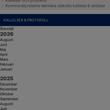
/
Kallelser och protokoll
Sotenäs kommun
/
Kommunstyrelsens tekniska utskotts kallelse 8 oktober
KALLELSER & PROTOKOLL
Återställ
År:
2026
Augusti
Juni
Maj
April
Mars
Februari
Januari
År:
2025
December
November
Oktober
September
Augusti
Juni