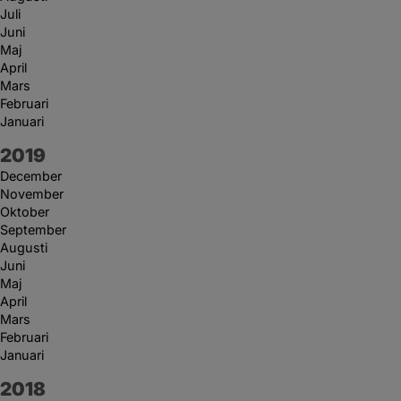
Juli
Juni
Maj
April
Mars
Februari
Januari
År:
2019
December
November
Oktober
September
Augusti
Juni
Maj
April
Mars
Februari
Januari
År:
2018