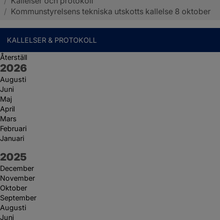
/
Kallelser och protokoll
Sotenäs kommun
/
Kommunstyrelsens tekniska utskotts kallelse 8 oktober
KALLELSER & PROTOKOLL
Återställ
År:
2026
Augusti
Juni
Maj
April
Mars
Februari
Januari
År:
2025
December
November
Oktober
September
Augusti
Juni