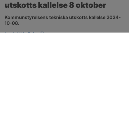
utskotts kallelse 8 oktober
Kommunstyrelsens tekniska utskotts kallelse 2024-
10-08.
pdf, 134.7 kB, öppnas i nytt fönster.
Länk till kallelse
SOTENÄS KOMMUN
Besöksadress
Parkgatan 46
456 80 Kungshamn
Hitta hit