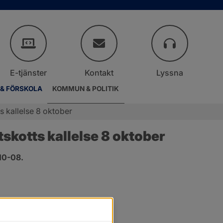
E-tjänster
Kontakt
Lyssna
 & FÖRSKOLA
KOMMUN & POLITIK
 kallelse 8 oktober
kotts kallelse 8 oktober
10-08.
.