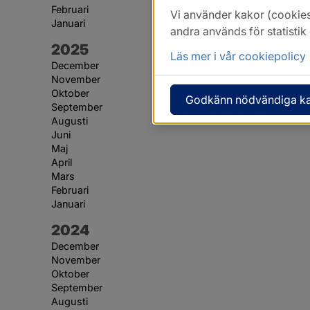
Februari
Vi använder kakor (cookies
Januari
andra används för statisti
År:
2025
Läs mer i vår cookiepolicy
December
November
Oktober
Godkänn nödvändiga k
September
Augusti
Juni
Maj
April
Mars
Februari
Januari
År:
2024
December
November
Oktober
September
Augusti