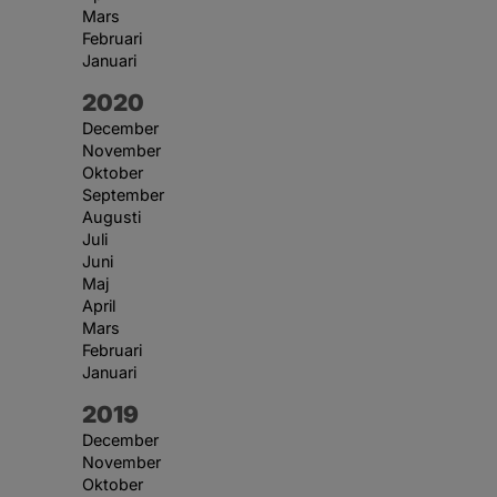
Mars
Februari
Januari
År:
2020
December
November
Oktober
September
Augusti
Juli
Juni
Maj
April
Mars
Februari
Januari
År:
2019
December
November
Oktober