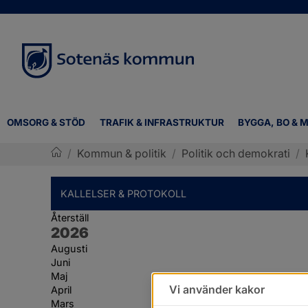
OMSORG & STÖD
TRAFIK & INFRASTRUKTUR
BYGGA, BO & M
/
Kommun & politik
/
Politik och demokrati
/
Sotenäs kommun
KALLELSER & PROTOKOLL
Återställ
År:
2026
Augusti
Juni
Maj
Vi använder kakor
April
Mars