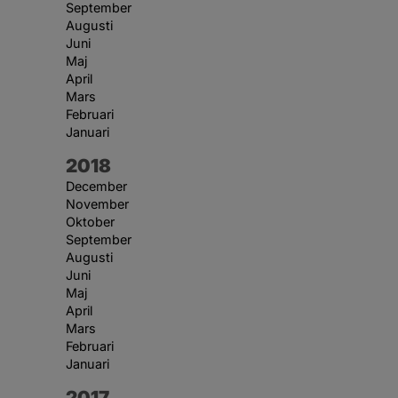
September
Augusti
Juni
Maj
April
Mars
Februari
Januari
År:
2018
December
November
Oktober
September
Augusti
Juni
Maj
April
Mars
Februari
Januari
År:
2017