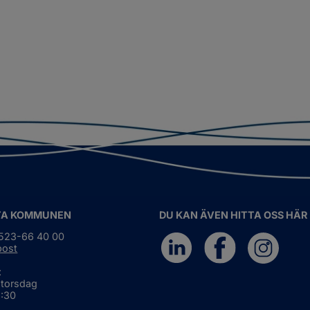
TA KOMMUNEN
DU KAN ÄVEN HITTA OSS HÄR
0523-66 40 00
post
:
 torsdag
6:30