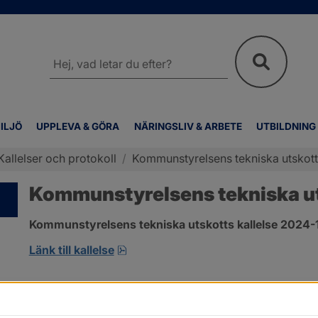
Sök
på
webbplatsen
ILJÖ
UPPLEVA & GÖRA
NÄRINGSLIV & ARBETE
UTBILDNING
Kallelser och protokoll
/
Kommunstyrelsens tekniska utskotts
Kommunstyrelsens tekniska uts
Kommunstyrelsens tekniska utskotts kallelse 2024-
pdf, 134.7 kB, öppnas i nytt fönster
Länk till kallelse