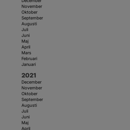
December
November
Oktober
September
Augusti
Juli
Juni
Maj
April
Mars
Februari
Januari
År:
2021
December
November
Oktober
September
Augusti
Juli
Juni
Maj
April