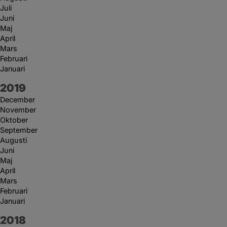
Juli
Juni
Maj
April
Mars
Februari
Januari
År:
2019
December
November
Oktober
September
Augusti
Juni
Maj
April
Mars
Februari
Januari
År:
2018