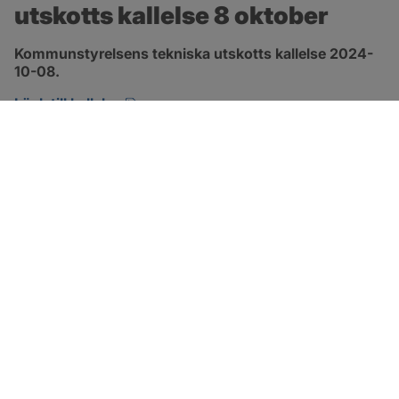
utskotts kallelse 8 oktober
Kommunstyrelsens tekniska utskotts kallelse 2024-
10-08.
pdf, 134.7 kB, öppnas i nytt fönster.
Länk till kallelse
SOTENÄS KOMMUN
Besöksadress
Parkgatan 46
456 80 Kungshamn
Hitta hit