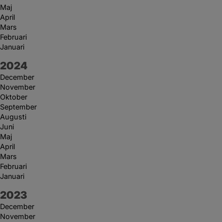
Maj
April
Mars
Februari
Januari
År:
2024
December
November
Oktober
September
Augusti
Juni
Maj
April
Mars
Februari
Januari
År:
2023
December
November