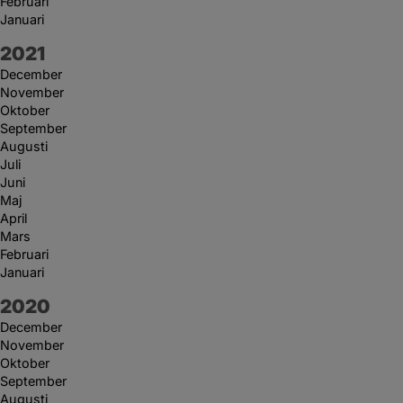
Februari
Januari
År:
2021
December
November
Oktober
September
Augusti
Juli
Juni
Maj
April
Mars
Februari
Januari
År:
2020
December
November
Oktober
September
Augusti