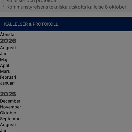
/
Kallelser och protokoll
Sotenäs kommun
/
Kommunstyrelsens tekniska utskotts kallelse 8 oktober
KALLELSER & PROTOKOLL
Återställ
År:
2026
Augusti
Juni
Maj
April
Mars
Februari
Januari
År:
2025
December
November
Oktober
September
Augusti
Juni