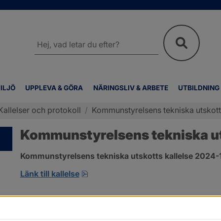
Sök
på
webbplatsen
ILJÖ
UPPLEVA & GÖRA
NÄRINGSLIV & ARBETE
UTBILDNING
Kallelser och protokoll
/
Kommunstyrelsens tekniska utskotts
Kommunstyrelsens tekniska uts
Kommunstyrelsens tekniska utskotts kallelse 2024-
pdf, 134.7 kB, öppnas i nytt fönster
Länk till kallelse