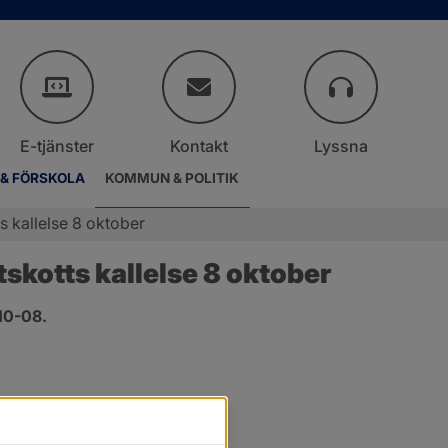
E-tjänster
Kontakt
Lyssna
 & FÖRSKOLA
KOMMUN & POLITIK
 kallelse 8 oktober
kotts kallelse 8 oktober
10-08.
.