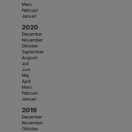
Mars
Februari
Januari
År:
2020
December
November
Oktober
September
Augusti
Juli
Juni
Maj
April
Mars
Februari
Januari
År:
2019
December
November
Oktober