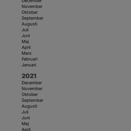
December
November
Oktober
September
Augusti
Juli
Juni
Maj
April
Mars
Februari
Januari
År:
2021
December
November
Oktober
September
Augusti
Juli
Juni
Maj
April