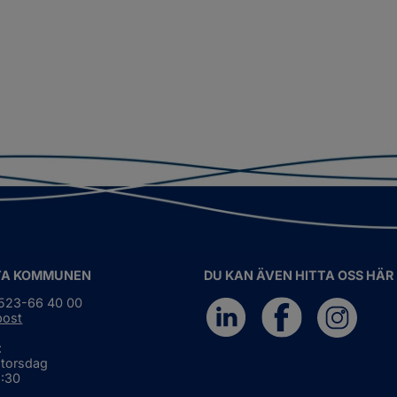
TA KOMMUNEN
DU KAN ÄVEN HITTA OSS HÄR
0523-66 40 00
post
:
 torsdag
6:30