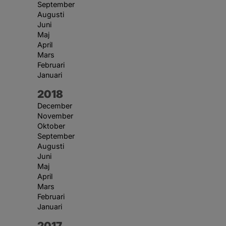
September
Augusti
Juni
Maj
April
Mars
Februari
Januari
År:
2018
December
November
Oktober
September
Augusti
Juni
Maj
April
Mars
Februari
Januari
År:
2017