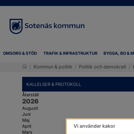
OMSORG & STÖD
TRAFIK & INFRASTRUKTUR
BYGGA, BO & M
/
Kommun & politik
/
Politik och demokrati
/
Sotenäs kommun
KALLELSER & PROTOKOLL
Återställ
År:
2026
Augusti
Juni
Maj
Vi använder kakor
April
Mars