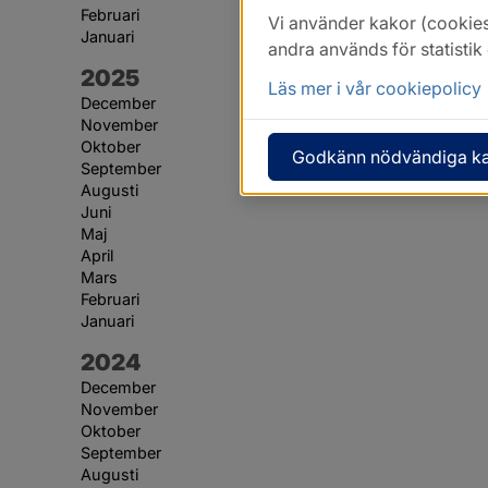
Februari
Vi använder kakor (cookies
Januari
andra används för statisti
År:
2025
Läs mer i vår cookiepolicy
December
November
Oktober
Godkänn nödvändiga k
September
Augusti
Juni
Maj
April
Mars
Februari
Januari
År:
2024
December
November
Oktober
September
Augusti