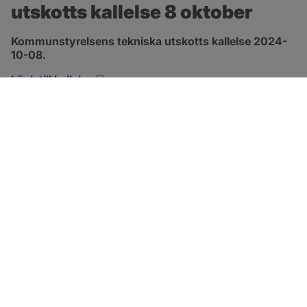
utskotts kallelse 8 oktober
Kommunstyrelsens tekniska utskotts kallelse 2024-
10-08.
pdf, 134.7 kB, öppnas i nytt fönster.
Länk till kallelse
SOTENÄS KOMMUN
Besöksadress
Parkgatan 46
456 80 Kungshamn
Hitta hit