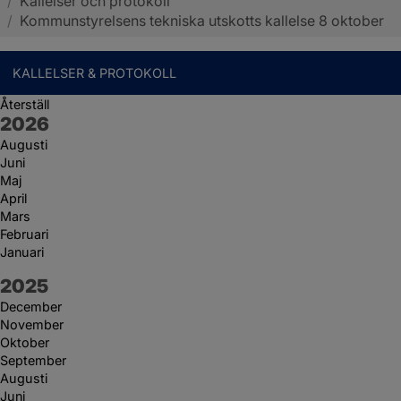
/
Kallelser och protokoll
Sotenäs kommun
/
Kommunstyrelsens tekniska utskotts kallelse 8 oktober
KALLELSER & PROTOKOLL
Återställ
År:
2026
Augusti
Juni
Maj
April
Mars
Februari
Januari
År:
2025
December
November
Oktober
September
Augusti
Juni