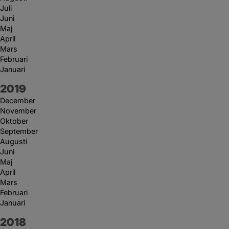
Juli
Juni
Maj
April
Mars
Februari
Januari
År:
2019
December
November
Oktober
September
Augusti
Juni
Maj
April
Mars
Februari
Januari
År:
2018