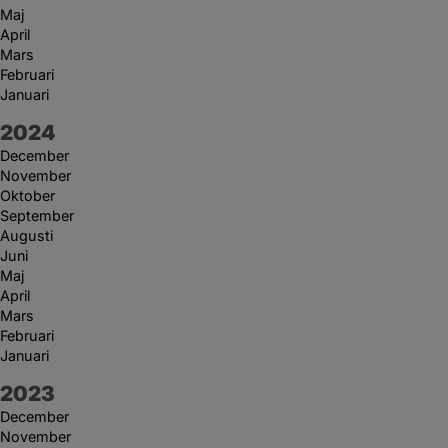
Maj
April
Mars
Februari
Januari
År:
2024
December
November
Oktober
September
Augusti
Juni
Maj
April
Mars
Februari
Januari
År:
2023
December
November