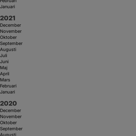
Februari
Januari
År:
2021
December
November
Oktober
September
Augusti
Juli
Juni
Maj
April
Mars
Februari
Januari
År:
2020
December
November
Oktober
September
Augusti