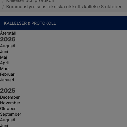
/
Kallelser och protokoll
Sotenäs kommun
/
Kommunstyrelsens tekniska utskotts kallelse 8 oktober
KALLELSER & PROTOKOLL
Återställ
År:
2026
Augusti
Juni
Maj
April
Mars
Februari
Januari
År:
2025
December
November
Oktober
September
Augusti
Juni