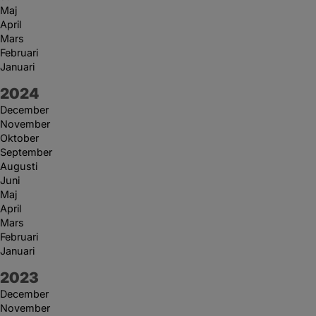
Maj
April
Mars
Februari
Januari
År:
2024
December
November
Oktober
September
Augusti
Juni
Maj
April
Mars
Februari
Januari
År:
2023
December
November