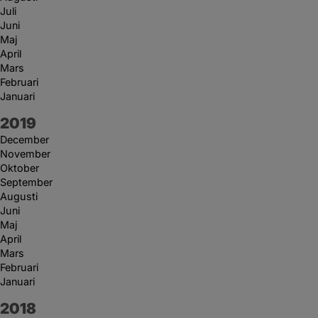
Juli
Juni
Maj
April
Mars
Februari
Januari
År:
2019
December
November
Oktober
September
Augusti
Juni
Maj
April
Mars
Februari
Januari
År:
2018