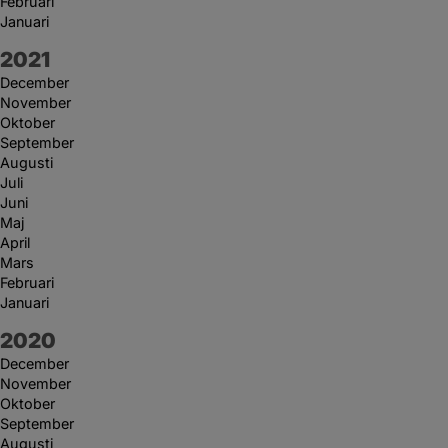
Februari
Januari
År:
2021
December
November
Oktober
September
Augusti
Juli
Juni
Maj
April
Mars
Februari
Januari
År:
2020
December
November
Oktober
September
Augusti