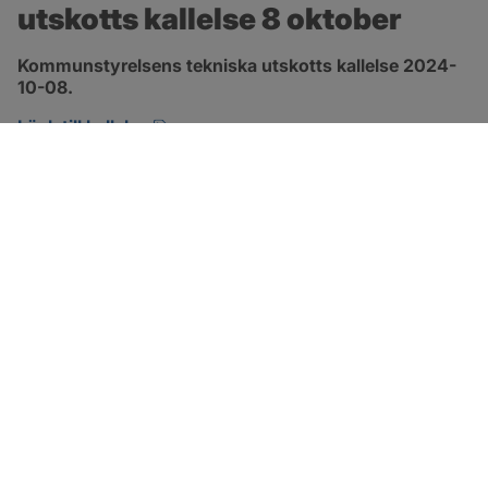
utskotts kallelse 8 oktober
Kommunstyrelsens tekniska utskotts kallelse 2024-
10-08.
pdf, 134.7 kB, öppnas i nytt fönster.
Länk till kallelse
SOTENÄS KOMMUN
Besöksadress
Parkgatan 46
456 80 Kungshamn
Hitta hit