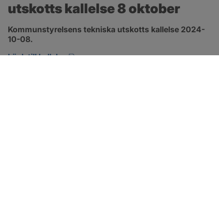
utskotts kallelse 8 oktober
Kommunstyrelsens tekniska utskotts kallelse 2024-
10-08.
pdf, 134.7 kB, öppnas i nytt fönster.
Länk till kallelse
SOTENÄS KOMMUN
Besöksadress
Parkgatan 46
456 80 Kungshamn
Hitta hit