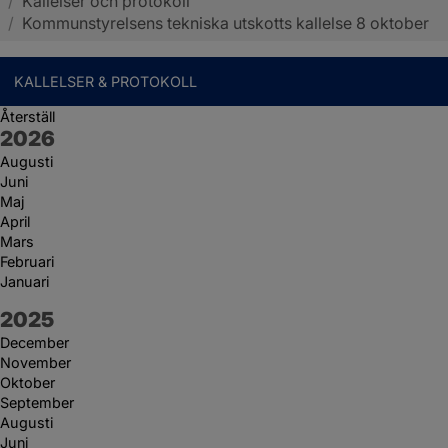
/
Kallelser och protokoll
Sotenäs kommun
/
Kommunstyrelsens tekniska utskotts kallelse 8 oktober
KALLELSER & PROTOKOLL
Återställ
År:
2026
Augusti
Juni
Maj
April
Mars
Februari
Januari
År:
2025
December
November
Oktober
September
Augusti
Juni