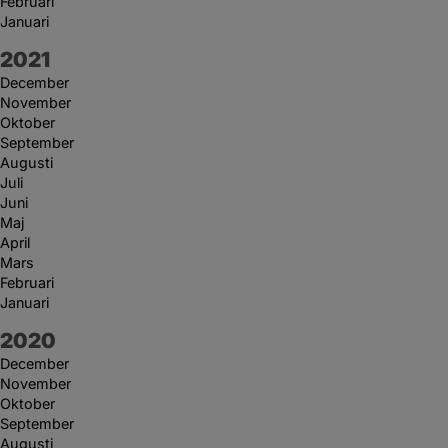
Februari
Januari
År:
2021
December
November
Oktober
September
Augusti
Juli
Juni
Maj
April
Mars
Februari
Januari
År:
2020
December
November
Oktober
September
Augusti