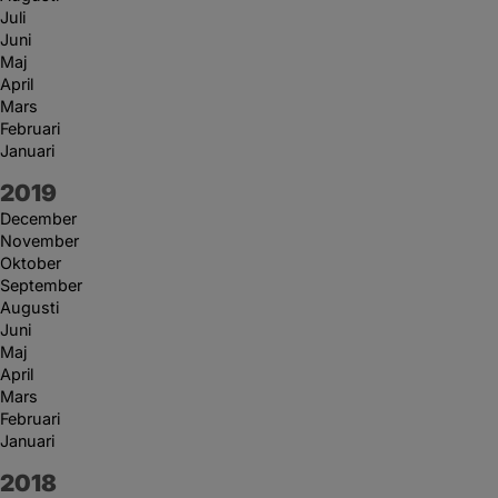
Juli
Juni
Maj
April
Mars
Februari
Januari
År:
2019
December
November
Oktober
September
Augusti
Juni
Maj
April
Mars
Februari
Januari
År:
2018