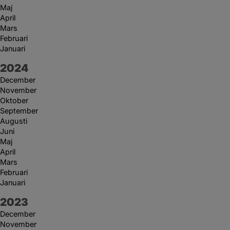
Maj
April
Mars
Februari
Januari
År:
2024
December
November
Oktober
September
Augusti
Juni
Maj
April
Mars
Februari
Januari
År:
2023
December
November