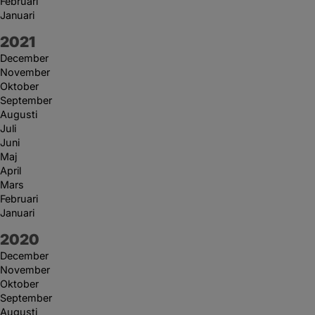
Februari
Januari
År:
2021
December
November
Oktober
September
Augusti
Juli
Juni
Maj
April
Mars
Februari
Januari
År:
2020
December
November
Oktober
September
Augusti