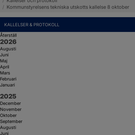
/
Kallelser och protokoll
Sotenäs kommun
/
Kommunstyrelsens tekniska utskotts kallelse 8 oktober
KALLELSER & PROTOKOLL
Återställ
År:
2026
Augusti
Juni
Maj
April
Mars
Februari
Januari
År:
2025
December
November
Oktober
September
Augusti
Juni