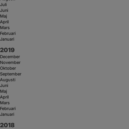
Juli
Juni
Maj
April
Mars
Februari
Januari
År:
2019
December
November
Oktober
September
Augusti
Juni
Maj
April
Mars
Februari
Januari
År:
2018