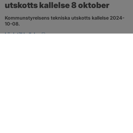
utskotts kallelse 8 oktober
Kommunstyrelsens tekniska utskotts kallelse 2024-
10-08.
pdf, 134.7 kB, öppnas i nytt fönster.
Länk till kallelse
SOTENÄS KOMMUN
Besöksadress
Parkgatan 46
456 80 Kungshamn
Hitta hit