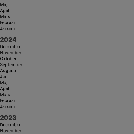
Maj
April
Mars
Februari
Januari
År:
2024
December
November
Oktober
September
Augusti
Juni
Maj
April
Mars
Februari
Januari
År:
2023
December
November