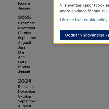
Februari
Vi använder kakor (cookies
Januari
andra används för statisti
År:
2025
Läs mer i vår cookiepolicy
December
November
Oktober
Godkänn nödvändiga k
September
Augusti
Juni
Maj
April
Mars
Februari
Januari
År:
2024
December
November
Oktober
September
Augusti