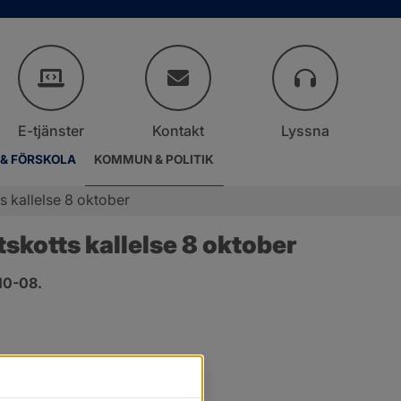
E-tjänster
Kontakt
Lyssna
 & FÖRSKOLA
KOMMUN & POLITIK
 kallelse 8 oktober
kotts kallelse 8 oktober
10-08.
.