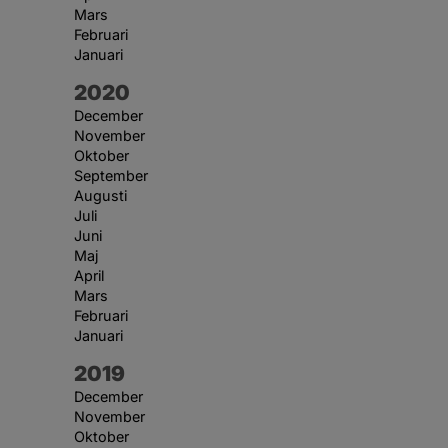
Mars
Februari
Januari
År:
2020
December
November
Oktober
September
Augusti
Juli
Juni
Maj
April
Mars
Februari
Januari
År:
2019
December
November
Oktober