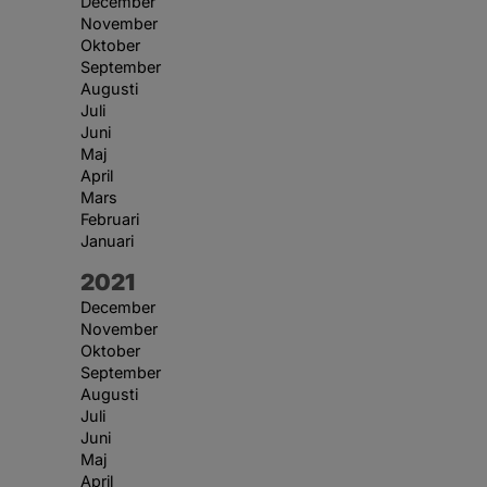
December
November
Oktober
September
Augusti
Juli
Juni
Maj
April
Mars
Februari
Januari
År:
2021
December
November
Oktober
September
Augusti
Juli
Juni
Maj
April