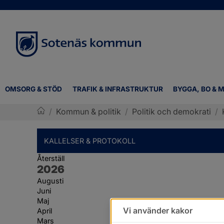
OMSORG & STÖD
TRAFIK & INFRASTRUKTUR
BYGGA, BO & M
/
Kommun & politik
/
Politik och demokrati
/
Sotenäs kommun
KALLELSER & PROTOKOLL
Återställ
År:
2026
Augusti
Juni
Maj
Vi använder kakor
April
Mars