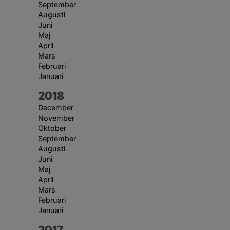
September
Augusti
Juni
Maj
April
Mars
Februari
Januari
År:
2018
December
November
Oktober
September
Augusti
Juni
Maj
April
Mars
Februari
Januari
År:
2017