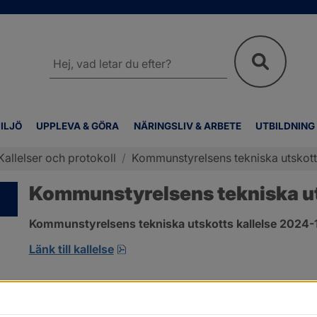
Sök
på
webbplatsen
ILJÖ
UPPLEVA & GÖRA
NÄRINGSLIV & ARBETE
UTBILDNING
Kallelser och protokoll
/
Kommunstyrelsens tekniska utskotts
Kommunstyrelsens tekniska uts
Kommunstyrelsens tekniska utskotts kallelse 2024-
pdf, 134.7 kB, öppnas i nytt fönster
Länk till kallelse