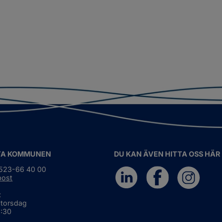
TA KOMMUNEN
DU KAN ÄVEN HITTA OSS HÄR
0523-66 40 00
post
:
 torsdag
6:30