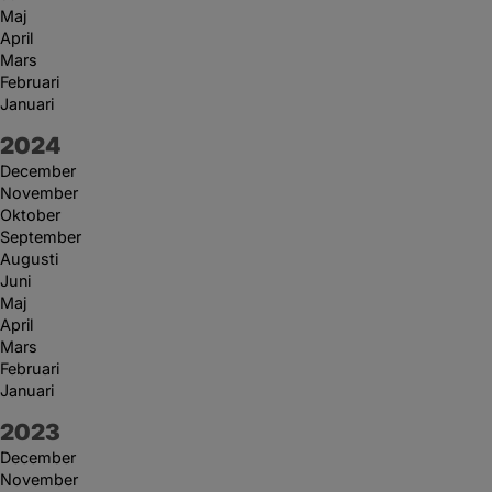
Maj
April
Mars
Februari
Januari
År:
2024
December
November
Oktober
September
Augusti
Juni
Maj
April
Mars
Februari
Januari
År:
2023
December
November