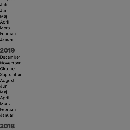
Juli
Juni
Maj
April
Mars
Februari
Januari
År:
2019
December
November
Oktober
September
Augusti
Juni
Maj
April
Mars
Februari
Januari
År:
2018