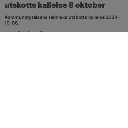
utskotts kallelse 8 oktober
Kommunstyrelsens tekniska utskotts kallelse 2024-
10-08.
pdf, 134.7 kB, öppnas i nytt fönster.
Länk till kallelse
SOTENÄS KOMMUN
Besöksadress
Parkgatan 46
456 80 Kungshamn
Hitta hit