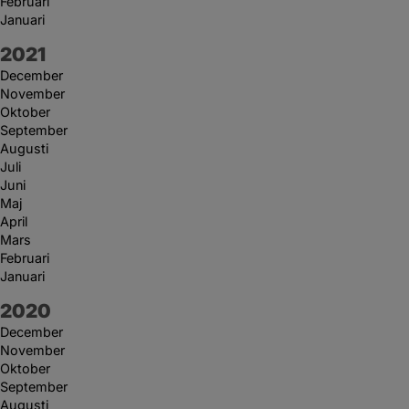
Februari
Januari
År:
2021
December
November
Oktober
September
Augusti
Juli
Juni
Maj
April
Mars
Februari
Januari
År:
2020
December
November
Oktober
September
Augusti