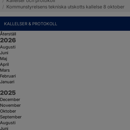
/
Kallelser och protokoll
Sotenäs kommun
/
Kommunstyrelsens tekniska utskotts kallelse 8 oktober
KALLELSER & PROTOKOLL
Återställ
År:
2026
Augusti
Juni
Maj
April
Mars
Februari
Januari
År:
2025
December
November
Oktober
September
Augusti
Juni