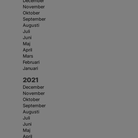
December
November
Oktober
September
Augusti
Juli
Juni
Maj
April
Mars
Februari
Januari
År:
2021
December
November
Oktober
September
Augusti
Juli
Juni
Maj
April