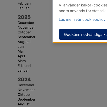
Februari
Vi använder kakor (cookies
Januari
andra används för statisti
År:
2025
Läs mer i vår cookiepolicy
December
November
Oktober
Godkänn nödvändiga k
September
Augusti
Juni
Maj
April
Mars
Februari
Januari
År:
2024
December
November
Oktober
September
Augusti