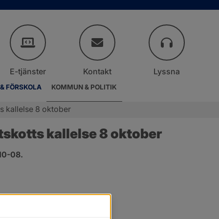
E-tjänster
Kontakt
Lyssna
 & FÖRSKOLA
KOMMUN & POLITIK
 kallelse 8 oktober
kotts kallelse 8 oktober
10-08.
.