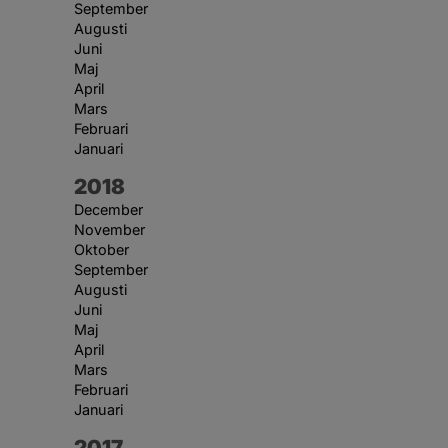
September
Augusti
Juni
Maj
April
Mars
Februari
Januari
År:
2018
December
November
Oktober
September
Augusti
Juni
Maj
April
Mars
Februari
Januari
År:
2017