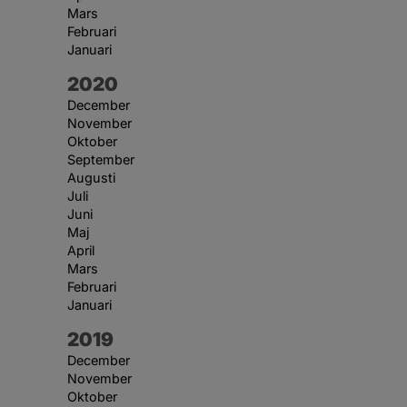
Mars
Februari
Januari
År:
2020
December
November
Oktober
September
Augusti
Juli
Juni
Maj
April
Mars
Februari
Januari
År:
2019
December
November
Oktober