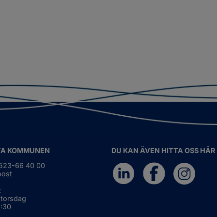
TA KOMMUNEN
DU KAN ÄVEN HITTA OSS HÄR
0523-66 40 00
post
:
 torsdag
6:30