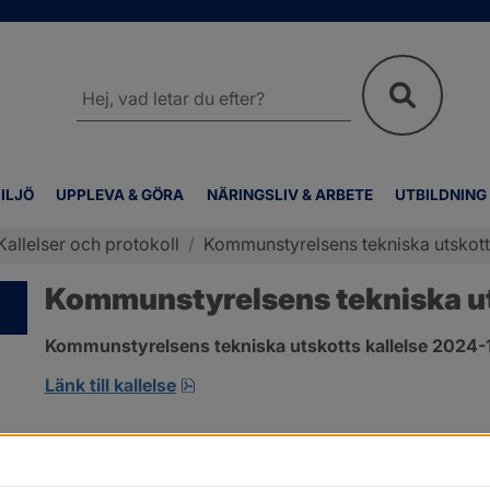
Sök
på
webbplatsen
ILJÖ
UPPLEVA & GÖRA
NÄRINGSLIV & ARBETE
UTBILDNING
Kallelser och protokoll
/
Kommunstyrelsens tekniska utskotts
Kommunstyrelsens tekniska uts
Kommunstyrelsens tekniska utskotts kallelse 2024-
pdf, 134.7 kB, öppnas i nytt fönster
Länk till kallelse