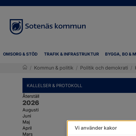
OMSORG & STÖD
TRAFIK & INFRASTRUKTUR
BYGGA, BO & M
/
Kommun & politik
/
Politik och demokrati
/
Sotenäs kommun
KALLELSER & PROTOKOLL
Återställ
År:
2026
Augusti
Juni
Maj
Vi använder kakor
April
Mars