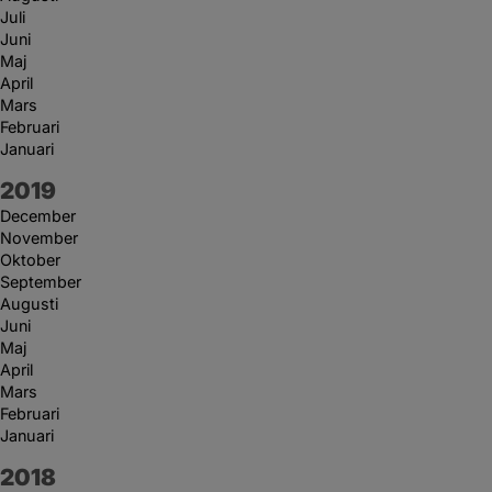
Juli
Juni
Maj
April
Mars
Februari
Januari
År:
2019
December
November
Oktober
September
Augusti
Juni
Maj
April
Mars
Februari
Januari
År:
2018