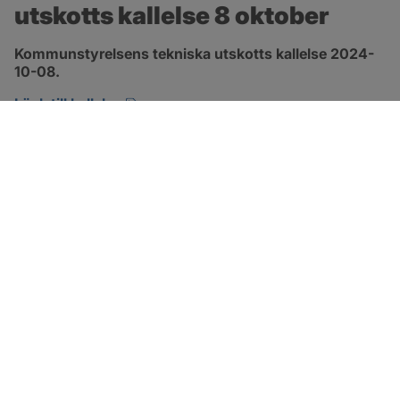
utskotts kallelse 8 oktober
Kommunstyrelsens tekniska utskotts kallelse 2024-
10-08.
pdf, 134.7 kB, öppnas i nytt fönster.
Länk till kallelse
SOTENÄS KOMMUN
Besöksadress
Parkgatan 46
456 80 Kungshamn
Hitta hit