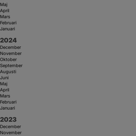
Maj
April
Mars
Februari
Januari
År:
2024
December
November
Oktober
September
Augusti
Juni
Maj
April
Mars
Februari
Januari
År:
2023
December
November