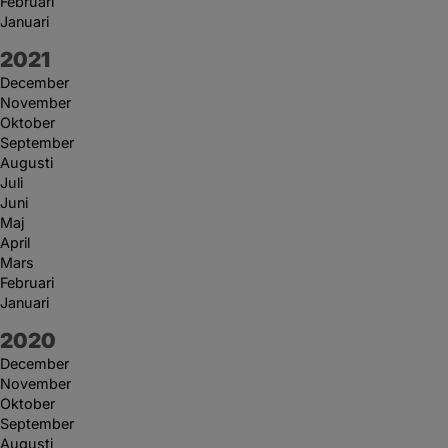
Februari
Januari
År:
2021
December
November
Oktober
September
Augusti
Juli
Juni
Maj
April
Mars
Februari
Januari
År:
2020
December
November
Oktober
September
Augusti