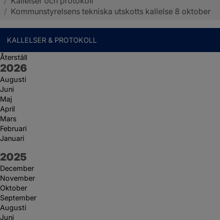
/
Kallelser och protokoll
Sotenäs kommun
/
Kommunstyrelsens tekniska utskotts kallelse 8 oktober
KALLELSER & PROTOKOLL
Återställ
År:
2026
Augusti
Juni
Maj
April
Mars
Februari
Januari
År:
2025
December
November
Oktober
September
Augusti
Juni