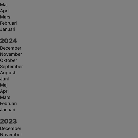
Maj
April
Mars
Februari
Januari
År:
2024
December
November
Oktober
September
Augusti
Juni
Maj
April
Mars
Februari
Januari
År:
2023
December
November