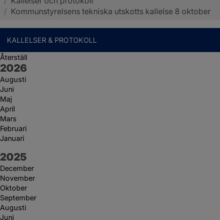
/
Kallelser och protokoll
Sotenäs kommun
/
Kommunstyrelsens tekniska utskotts kallelse 8 oktober
KALLELSER & PROTOKOLL
Återställ
År:
2026
Augusti
Juni
Maj
April
Mars
Februari
Januari
År:
2025
December
November
Oktober
September
Augusti
Juni