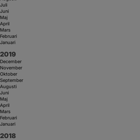
Juli
Juni
Maj
April
Mars
Februari
Januari
År:
2019
December
November
Oktober
September
Augusti
Juni
Maj
April
Mars
Februari
Januari
År:
2018