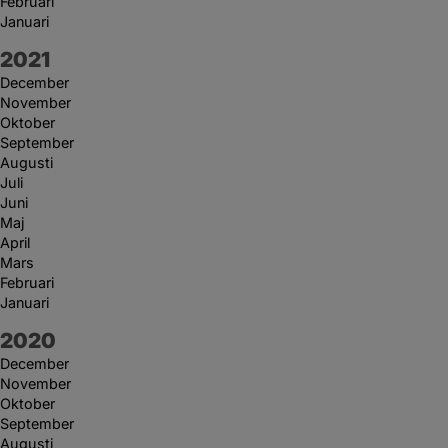
Februari
Januari
År:
2021
December
November
Oktober
September
Augusti
Juli
Juni
Maj
April
Mars
Februari
Januari
År:
2020
December
November
Oktober
September
Augusti