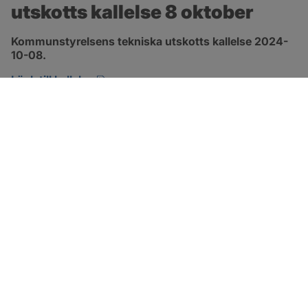
utskotts kallelse 8 oktober
Kommunstyrelsens tekniska utskotts kallelse 2024-
10-08.
pdf, 134.7 kB, öppnas i nytt fönster.
Länk till kallelse
SOTENÄS KOMMUN
Besöksadress
Parkgatan 46
456 80 Kungshamn
Hitta hit