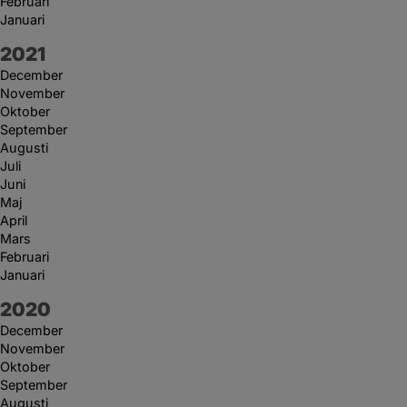
Februari
Januari
År:
2021
December
November
Oktober
September
Augusti
Juli
Juni
Maj
April
Mars
Februari
Januari
År:
2020
December
November
Oktober
September
Augusti