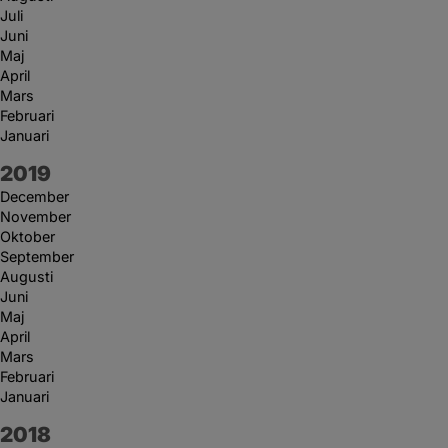
Juli
Juni
Maj
April
Mars
Februari
Januari
År:
2019
December
November
Oktober
September
Augusti
Juni
Maj
April
Mars
Februari
Januari
År:
2018