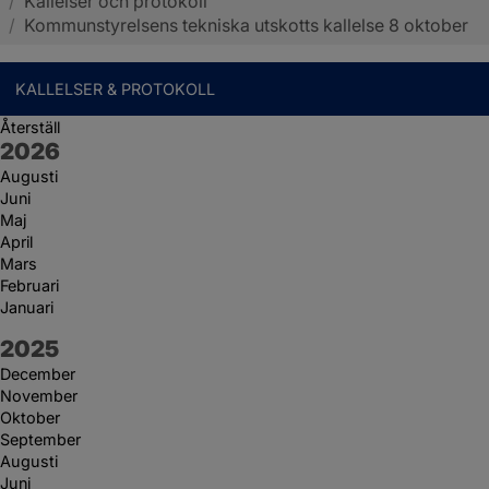
/
Kallelser och protokoll
Sotenäs kommun
/
Kommunstyrelsens tekniska utskotts kallelse 8 oktober
KALLELSER & PROTOKOLL
Återställ
År:
2026
Augusti
Juni
Maj
April
Mars
Februari
Januari
År:
2025
December
November
Oktober
September
Augusti
Juni