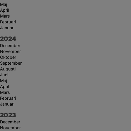
Maj
April
Mars
Februari
Januari
År:
2024
December
November
Oktober
September
Augusti
Juni
Maj
April
Mars
Februari
Januari
År:
2023
December
November