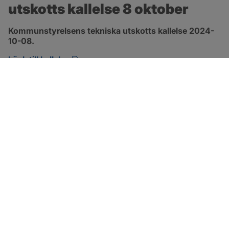
utskotts kallelse 8 oktober
Kommunstyrelsens tekniska utskotts kallelse 2024-
10-08.
pdf, 134.7 kB, öppnas i nytt fönster.
Länk till kallelse
SOTENÄS KOMMUN
Besöksadress
Parkgatan 46
456 80 Kungshamn
Hitta hit