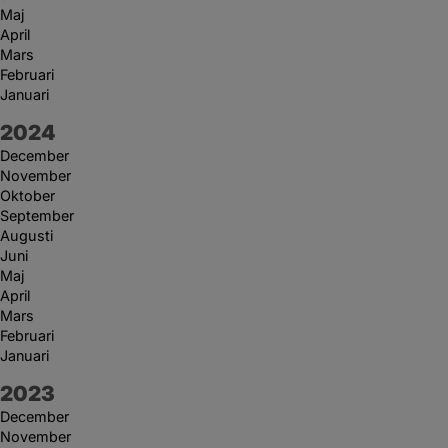
Maj
April
Mars
Februari
Januari
År:
2024
December
November
Oktober
September
Augusti
Juni
Maj
April
Mars
Februari
Januari
År:
2023
December
November