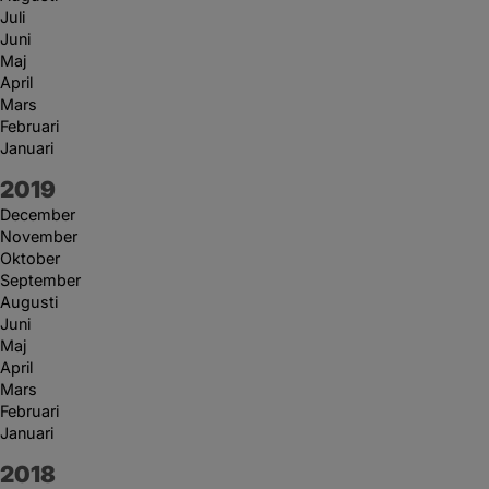
Juli
Juni
Maj
April
Mars
Februari
Januari
År:
2019
December
November
Oktober
September
Augusti
Juni
Maj
April
Mars
Februari
Januari
År:
2018