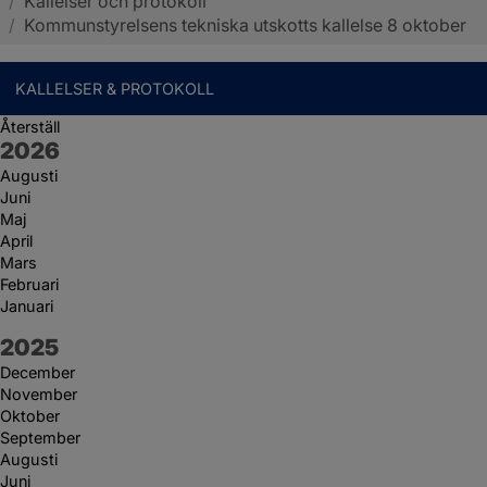
/
Kallelser och protokoll
Sotenäs kommun
/
Kommunstyrelsens tekniska utskotts kallelse 8 oktober
KALLELSER & PROTOKOLL
Återställ
År:
2026
Augusti
Juni
Maj
April
Mars
Februari
Januari
År:
2025
December
November
Oktober
September
Augusti
Juni