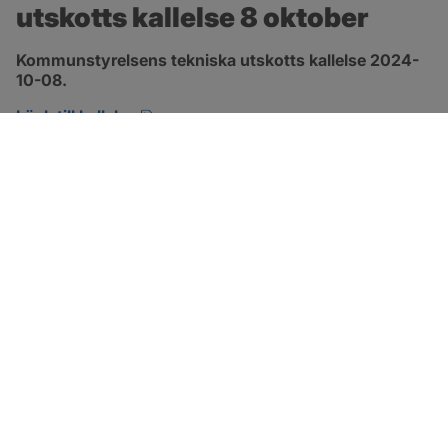
utskotts kallelse 8 oktober
Kommunstyrelsens tekniska utskotts kallelse 2024-
10-08.
pdf, 134.7 kB, öppnas i nytt fönster.
Länk till kallelse
SOTENÄS KOMMUN
Besöksadress
Parkgatan 46
456 80 Kungshamn
Hitta hit