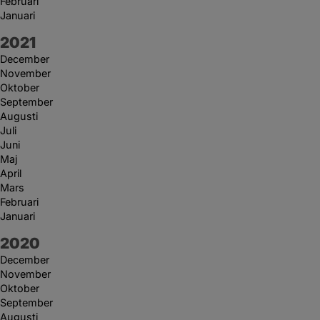
Februari
Januari
År:
2021
December
November
Oktober
September
Augusti
Juli
Juni
Maj
April
Mars
Februari
Januari
År:
2020
December
November
Oktober
September
Augusti