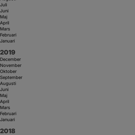
Juli
Juni
Maj
April
Mars
Februari
Januari
År:
2019
December
November
Oktober
September
Augusti
Juni
Maj
April
Mars
Februari
Januari
År:
2018