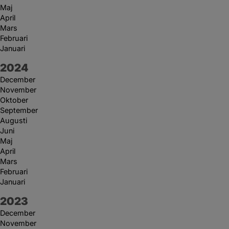
Maj
April
Mars
Februari
Januari
År:
2024
December
November
Oktober
September
Augusti
Juni
Maj
April
Mars
Februari
Januari
År:
2023
December
November