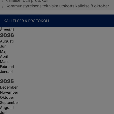
/
Kallelser och protokoll
Sotenäs kommun
/
Kommunstyrelsens tekniska utskotts kallelse 8 oktober
KALLELSER & PROTOKOLL
Återställ
År:
2026
Augusti
Juni
Maj
April
Mars
Februari
Januari
År:
2025
December
November
Oktober
September
Augusti
Juni