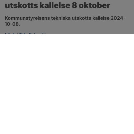
utskotts kallelse 8 oktober
Kommunstyrelsens tekniska utskotts kallelse 2024-
10-08.
pdf, 134.7 kB, öppnas i nytt fönster.
Länk till kallelse
SOTENÄS KOMMUN
Besöksadress
Parkgatan 46
456 80 Kungshamn
Hitta hit