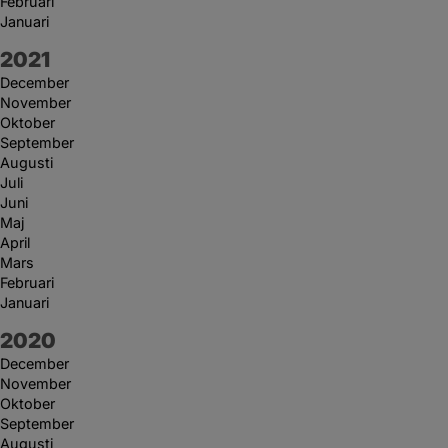
Februari
Januari
År:
2021
December
November
Oktober
September
Augusti
Juli
Juni
Maj
April
Mars
Februari
Januari
År:
2020
December
November
Oktober
September
Augusti